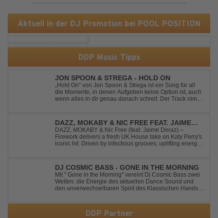
Aktuell in der DJ Promotion bei POOL POSITION
DDP Music Tipps
JON SPOON & STREGA - HOLD ON
„Hold On“ von Jon Spoon & Strega ist ein Song für all
die Momente, in denen Aufgeben keine Option ist, auch
wenn alles in dir genau danach schreit. Der Track nimmt
dieses Gefühl auf, wenn man kurz davor steht
loszulassen, und verwandelt es in pure Energie, die
dich daran erinnert, noch einmal f...
DAZZ, MOKABY & NIC FREE FEAT. JAIME
DERAZ - FIREWORK
DAZZ, MOKABY & Nic Free (feat. Jaime Deraz) –
Firework delivers a fresh UK House take on Katy Perry's
iconic hit. Driven by infectious grooves, uplifting energy,
and Jaime Deraz's stunning vocals, this reimagined
cover brings a modern club vibe while preserving the
emotional power of the origin...
DJ COSMIC BASS - GONE IN THE MORNING
Mit '' Gone in the Morning'' vereint Dj Cosmic Bass zwei
Welten: die Energie des aktuellen Dance Sound und
den unverwechselbaren Spirit des Klassischen Hands
Up. Ein Soundtrack für eine unvergessliche Nacht!
DDP Partner