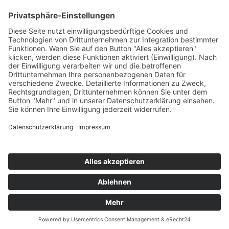
Highscores
Jahrescharts
Top 100
Hot 50
Top Neueinsteiger
Highscores
Jahrescharts
DJ-Promo buchen