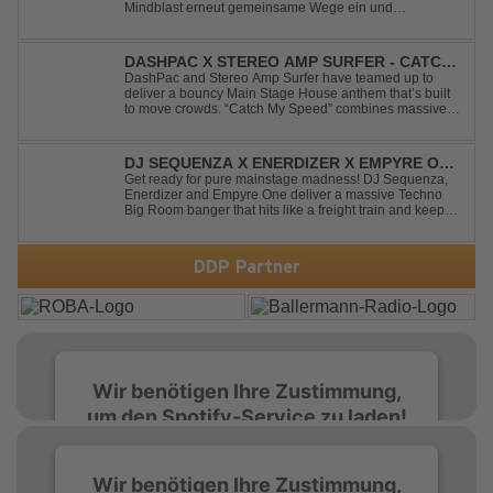
Mindblast erneut gemeinsame Wege ein und
präsentieren mit Everytime We Touch ihre neueste
Zusammenarbeit. Für ihre aktuelle Single haben sie sich
einen echten Klassiker vorgenommen: den
DASHPAC X STEREO AMP SURFER - CATCH
unvergessenen Song von Ma...
MY SPEED
DashPac and Stereo Amp Surfer have teamed up to
deliver a bouncy Main Stage House anthem that’s built
to move crowds. “Catch My Speed” combines massive
lead sounds, pumping basslines, and infectious energy
into one festival-ready package. Packed with peak-time
vibes and unstoppable momentum, th...
DJ SEQUENZA X ENERDIZER X EMPYRE ONE
- UNTIL THE MORNING LIGHT
Get ready for pure mainstage madness! DJ Sequenza,
Enerdizer and Empyre One deliver a massive Techno
Big Room banger that hits like a freight train and keeps
the energy at maximum from the first kick to the final
drop. Packed with explosive synths, pounding basslines
and an unstoppable festival...
DDP Partner
Wir benötigen Ihre Zustimmung,
um den Spotify-Service zu laden!
Wir verwenden Spotify, um Inhalte
Wir benötigen Ihre Zustimmung,
einzubetten. Dieser Service kann Daten zu