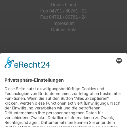
Deutschland
Fon 04791 / 80761 - 21
Fax 04791 / 80761 - 24
Impressum
Datenschutz
Top 100
Hot 50
Top Neueinsteiger
Highscores
Jahrescharts
Top 100
Hot 50
Top Neueinsteiger