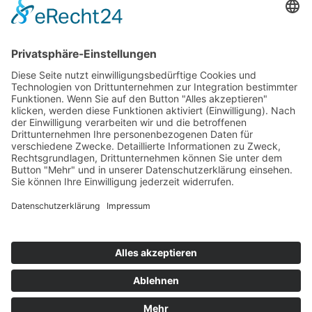
Top 100
Hot 50
Top Neueinsteiger
Highscores
Jahrescharts
Top 100
Hot 50
Top Neueinsteiger
Highscores
Jahrescharts
DJ-Promo buchen