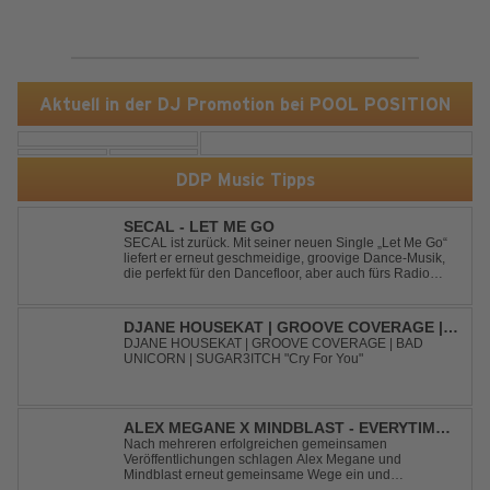
Aktuell in der DJ Promotion bei POOL POSITION
DDP Music Tipps
SECAL - LET ME GO
SECAL ist zurück. Mit seiner neuen Single „Let Me Go“
liefert er erneut geschmeidige, groovige Dance-Musik,
die perfekt für den Dancefloor, aber auch fürs Radio
oder die persönliche Dance-Playlist im Alltag geeignet
ist. Deep House trifft auf Dance-Pop – man darf
gespannt sein, was als Nächstes...
DJANE HOUSEKAT | GROOVE COVERAGE |
BAD UNICORN | SUGAR3ITCH - CRY FOR
DJANE HOUSEKAT | GROOVE COVERAGE | BAD
UNICORN | SUGAR3ITCH "Cry For You"
YOU
ALEX MEGANE X MINDBLAST - EVERYTIME
WE TOUCH
Nach mehreren erfolgreichen gemeinsamen
Veröffentlichungen schlagen Alex Megane und
Mindblast erneut gemeinsame Wege ein und