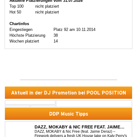
Aktuelle Platzierungen vom 31.07.2026
Top 100
nicht platziert
Hot 50
nicht platziert
Chartinfos
Eingestiegen
Platz 92 am 10.11.2014
Höchste Platzierung
38
Wochen platziert
14
Aktuell in der DJ Promotion bei POOL POSITION
DDP Music Tipps
DAZZ, MOKABY & NIC FREE FEAT. JAIME
DERAZ - FIREWORK
DAZZ, MOKABY & Nic Free (feat. Jaime Deraz) –
Firework delivers a fresh UK House take on Katy Perry's