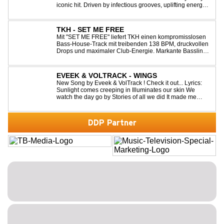
iconic hit. Driven by infectious grooves, uplifting energy,
and Jaime Deraz's stunning vocals, this reimagined
cover brings a modern club vibe while preserving the
emotional power of the origin...
TKH - SET ME FREE
Mit "SET ME FREE" liefert TKH einen kompromisslosen
Bass-House-Track mit treibenden 138 BPM, druckvollen
Drops und maximaler Club-Energie. Markante Basslines
treffen auf hypnotische Vocals und einen Build-up, der
die Spannung konsequent bis zu den Drops nach oben
schraubt. Der Track hat die no...
EVEEK & VOLTRACK - WINGS
New Song by Eveek & VolTrack ! Check it out... Lyrics:
Sunlight comes creeping in Illuminates our skin We
watch the day go by Stories of all we did It made me
think of you It made me think of you Under a trillion stars
We danced on top of cars ...
DDP Partner