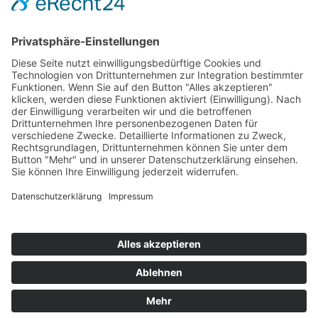
Hot 50
Top Neueinsteiger
Highscores
Jahrescharts
Top 100
Hot 50
Top Neueinsteiger
Highscores
Jahrescharts
DJ-Promo buchen