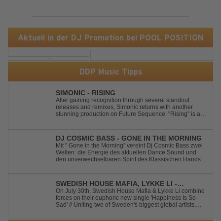
Aktuell in der DJ Promotion bei POOL POSITION
DDP Music Tipps
SIMONIC - RISING
After gaining recognition through several standout
releases and remixes, Simonic returns with another
stunning production on Future Sequence. "Rising" is a
powerful Uplifting Emotional Vocal Trance anthem,
combining breathtaking vocals, uplifting energy, and
goosebump-inducing melodies. A must-...
DJ COSMIC BASS - GONE IN THE MORNING
Mit '' Gone in the Morning'' vereint Dj Cosmic Bass zwei
Welten: die Energie des aktuellen Dance Sound und
den unverwechselbaren Spirit des Klassischen Hands
Up. Ein Soundtrack für eine unvergessliche Nacht!
SWEDISH HOUSE MAFIA, LYKKE LI -
HAPPINESS IS SO SAD
On July 30th, Swedish House Mafia & Lykke Li combine
forces on their euphoric new single 'Happiness Is So
Sad' // Uniting two of Sweden's biggest global artists,
'Happiness Is So Sad' is a record that reflects on how the
happiest moments are often the hardest to say goodbye