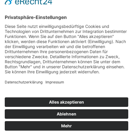
Hot 50
Top Neueinsteiger
Highscores
Jahrescharts
Top 100
Hot 50
Top Neueinsteiger
Highscores
Jahrescharts
DJ-Promo buchen