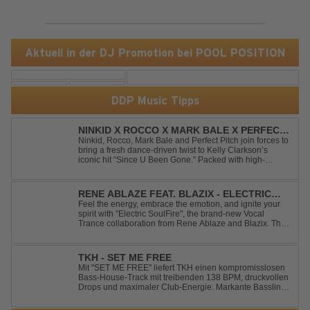
Aktuell in der DJ Promotion bei POOL POSITION
DDP Music Tipps
NINKID X ROCCO X MARK BALE X PERFECT
PITCH - SINCE U BEEN GONE
Ninkid, Rocco, Mark Bale and Perfect Pitch join forces to
bring a fresh dance-driven twist to Kelly Clarkson’s
iconic hit “Since U Been Gone.” Packed with high-
energy beats, uplifting vibes and a festival-ready sound,
this cover is built for peak-time sets, radio rotations and
every dancefloor ...
RENE ABLAZE FEAT. BLAZIX - ELECTRIC
SOULFIRE
Feel the energy, embrace the emotion, and ignite your
spirit with "Electric SoulFire", the brand-new Vocal
Trance collaboration from Rene Ablaze and Blazix. This
release delivers two unique journeys through the world
of uplifting melodies and powerful vocals. Classic
Uplifting Vocal Trance me...
TKH - SET ME FREE
Mit "SET ME FREE" liefert TKH einen kompromisslosen
Bass-House-Track mit treibenden 138 BPM, druckvollen
Drops und maximaler Club-Energie. Markante Basslines
treffen auf hypnotische Vocals und einen Build-up, der
die Spannung konsequent bis zu den Drops nach oben