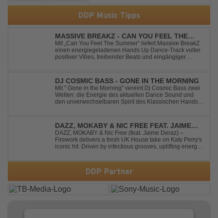
DDP Music Tipps
MASSIVE BREAKZ - CAN YOU FEEL THE
SUMMER
Mit „Can You Feel The Summer“ liefert Massive BreakZ
einen energiegeladenen Hands Up Dance-Track voller
positiver Vibes, treibender Beats und eingängiger
Melodie. Der Song bringt das Gefühl von Sommer,
Freiheit und unvergesslichen Nächten direkt auf die
Tanzfläche – perfekt für Clubs, Festivals...
DJ COSMIC BASS - GONE IN THE MORNING
Mit '' Gone in the Morning'' vereint Dj Cosmic Bass zwei
Welten: die Energie des aktuellen Dance Sound und
den unverwechselbaren Spirit des Klassischen Hands
Up. Ein Soundtrack für eine unvergessliche Nacht!
DAZZ, MOKABY & NIC FREE FEAT. JAIME
DERAZ - FIREWORK
DAZZ, MOKABY & Nic Free (feat. Jaime Deraz) –
Firework delivers a fresh UK House take on Katy Perry's
iconic hit. Driven by infectious grooves, uplifting energy,
and Jaime Deraz's stunning vocals, this reimagined
cover brings a modern club vibe while preserving the
emotional power of the origin...
DDP Partner