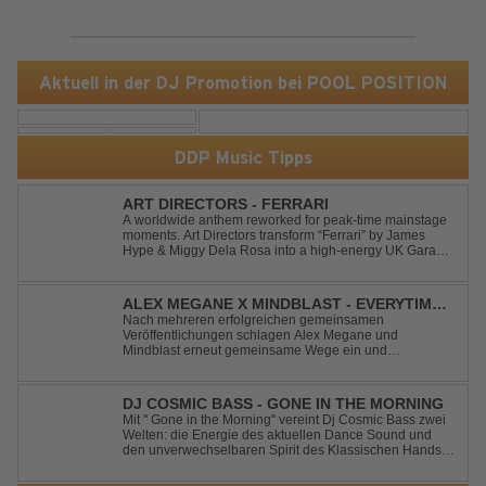
Aktuell in der DJ Promotion bei POOL POSITION
DDP Music Tipps
ART DIRECTORS - FERRARI
A worldwide anthem reworked for peak-time mainstage
moments. Art Directors transform “Ferrari” by James
Hype & Miggy Dela Rosa into a high-energy UK Garage
House weapon, packed with punchy grooves and
irresistible momentum. Designed for clubs and festival
crowds alike, this remix elevates the o...
ALEX MEGANE X MINDBLAST - EVERYTIME
WE TOUCH
Nach mehreren erfolgreichen gemeinsamen
Veröffentlichungen schlagen Alex Megane und
Mindblast erneut gemeinsame Wege ein und
präsentieren mit Everytime We Touch ihre neueste
Zusammenarbeit. Für ihre aktuelle Single haben sie sich
einen echten Klassiker vorgenommen: den
DJ COSMIC BASS - GONE IN THE MORNING
unvergessenen Song von Ma...
Mit '' Gone in the Morning'' vereint Dj Cosmic Bass zwei
Welten: die Energie des aktuellen Dance Sound und
den unverwechselbaren Spirit des Klassischen Hands
Up. Ein Soundtrack für eine unvergessliche Nacht!