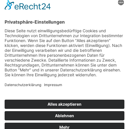
Top 100
Hot 50
Top Neueinsteiger
Highscores
Jahrescharts
Top 100
Hot 50
Top Neueinsteiger
Highscores
Jahrescharts
DJ-Promo buchen