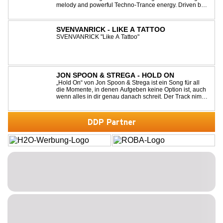
melody and powerful Techno-Trance energy. Driven by
euphoric synths, soaring emotions, and a massive peak-
time groove, this track delivers pure goosebumps from
start to finish. Kn...
SVENVANRICK - LIKE A TATTOO
SVENVANRICK "Like A Tattoo"
JON SPOON & STREGA - HOLD ON
„Hold On“ von Jon Spoon & Strega ist ein Song für all
die Momente, in denen Aufgeben keine Option ist, auch
wenn alles in dir genau danach schreit. Der Track nimmt
dieses Gefühl auf, wenn man kurz davor steht
loszulassen, und verwandelt es in pure Energie, die
dich daran erinnert, noch einmal f...
DDP Partner