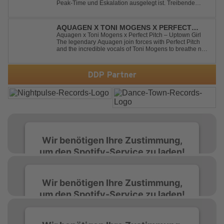
Peak-Time und Eskalation ausgelegt ist. Treibende
Kicks, verzerrte Synths und energiegeladene Drops
verschmelzen zu einem Sound, der keine Pausen kennt
– roh, schnell und absolut mitreißend. Zwischen ...
AQUAGEN X TONI MOGENS X PERFECT
PITCH - UPTOWN GIRL
Aquagen x Toni Mogens x Perfect Pitch – Uptown Girl
The legendary Aquagen join forces with Perfect Pitch
and the incredible vocals of Toni Mogens to breathe new
life into Billy Joel's timeless classic "Uptown Girl."
Combining a bouncy bassline and a fresh, feel-good
production, this modern da...
DDP Partner
Wir benötigen Ihre Zustimmung,
um den Spotify-Service zu laden!
Wir verwenden Spotify, um Inhalte
Wir benötigen Ihre Zustimmung,
einzubetten. Dieser Service kann Daten zu
um den Spotify-Service zu laden!
Ihren Aktivitäten sammeln. Bitte lesen Sie die
Details durch und stimmen Sie der Nutzung
des Service zu, um diese Inhalte anzuzeigen.
Wir verwenden Spotify, um Inhalte