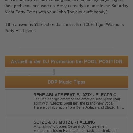
their problems and worries. Are you ready for an intense Saturday
Night Party Fever with your John Travolta outfit handy?
If the answer is YES better don't miss this 100% Tiger Weapons
Party Hit! Love It
Aktuell in der DJ Promotion bei POOL POSITION
DDP Music Tipps
RENE ABLAZE FEAT. BLAZIX - ELECTRIC
SOULFIRE
Feel the energy, embrace the emotion, and ignite your
spirit with "Electric SoulFire", the brand-new Vocal
Trance collaboration from Rene Ablaze and Blazix. This
release delivers two unique journeys through the world
of uplifting melodies and powerful vocals. Classic
Uplifting Vocal Trance me...
SETZE & DJ MÜTZE - FALLING
Mit „Falling“ droppen Setze & DJ Mütze einen
kompromisslosen Hypertechno-Track, der direkt auf