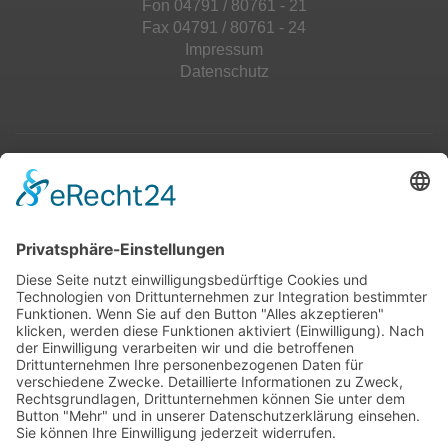
Fon 04791 / 80761 - 21
Fax 04791 / 80761 - 24
Impressum
Datenschutz
Top 100
Hot 50
Top Neueinsteiger
Highscores
Jahrescharts
Top 100
Hot 50
Top Neueinsteiger
Highscores