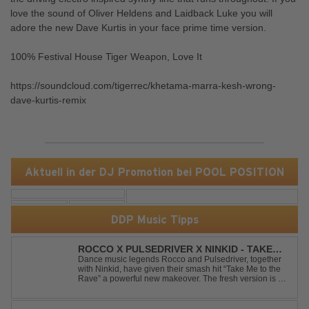
love the sound of Oliver Heldens and Laidback Luke you will
adore the new Dave Kurtis in your face prime time version.
100% Festival House Tiger Weapon, Love It
https://soundcloud.com/tigerrec/khetama-marra-kesh-wrong-
dave-kurtis-remix
Aktuell in der DJ Promotion bei POOL POSITION
DDP Music Tipps
ROCCO X PULSEDRIVER X NINKID - TAKE
ME TO THE RAVE (FESTIVAL MIX)
Dance music legends Rocco and Pulsedriver, together
with Ninkid, have given their smash hit “Take Me to the
Rave” a powerful new makeover. The fresh version is set
to ignite dance floors and bring every festival to a boiling
point. Featuring massive kicks and the beloved melody
that made the or...