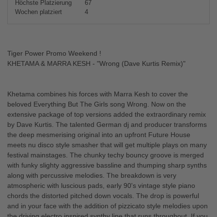
Höchste Platzierung
67
Wochen platziert
4
Tiger Power Promo Weekend !
KHETAMA & MARRA KESH - "Wrong (Dave Kurtis Remix)"
Khetama combines his forces with Marra Kesh to cover the
beloved Everything But The Girls song Wrong. Now on the
extensive package of top versions added the extraordinary remix
by Dave Kurtis. The talented German dj and producer transforms
the deep mesmerising original into an upfront Future House
meets nu disco style smasher that will get multiple plays on many
festival mainstages. The chunky techy bouncy groove is merged
with funky slighty aggressive bassline and thumping sharp synths
along with percussive melodies. The breakdown is very
atmospheric with luscious pads, early 90's vintage style piano
chords the distorted pitched down vocals. The drop is powerful
and in your face with the addition of pizzicato style melodies upon
the driving electro inspired synthy line that runs throughout. If you