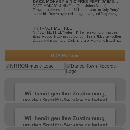
DAZZ, MOKABY & NIC FREE FEAT. JAIME
DERAZ - FIREWORK
DAZZ, MOKABY & Nic Free (feat. Jaime Deraz) –
Firework delivers a fresh UK House take on Katy Perry's
iconic hit. Driven by infectious grooves, uplifting energy,
and Jaime Deraz's stunning vocals, this reimagined
cover brings a modern club vibe while preserving the
emotional power of the origin...
TKH - SET ME FREE
Mit "SET ME FREE" liefert TKH einen kompromisslosen
Bass-House-Track mit treibenden 138 BPM, druckvollen
Drops und maximaler Club-Energie. Markante Basslines
treffen auf hypnotische Vocals und einen Build-up, der
die Spannung konsequent bis zu den Drops nach oben
schraubt. Der Track hat die no...
DDP Partner
Wir benötigen Ihre Zustimmung,
um den Spotify-Service zu laden!
Wir verwenden Spotify, um Inhalte
Wir benötigen Ihre Zustimmung,
einzubetten. Dieser Service kann Daten zu
um den Spotify-Service zu laden!
Ihren Aktivitäten sammeln. Bitte lesen Sie die