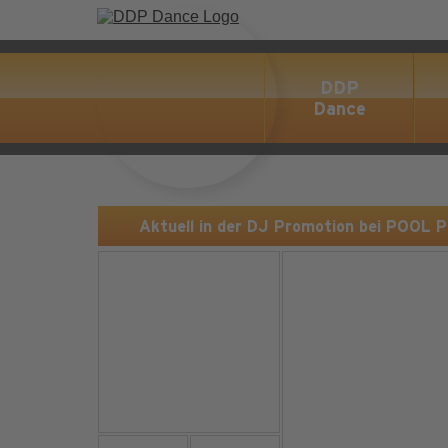
DDP
Dance
Aktuell in der DJ Promotion bei POOL