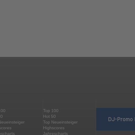
100
Top 100
50
Hot 50
DJ-Promo 
Neueinsteiger
Top Neueinsteiger
scores
Highscores
escharts
Jahrescharts