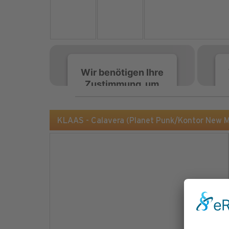
Wir benötigen Ihre
Zustimmung, um
den Spotify-
Service zu laden!
KLAAS - Calavera (Planet Punk/Kontor New M
Wir verwenden Spotify,
um Inhalte einzubetten.
Dieser Service kann
Daten zu Ihren
Aktivitäten sammeln.
Bitte lesen Sie die Details
durch und stimmen Sie
der Nutzung des Service
zu, um diese Inhalte
anzuzeigen.