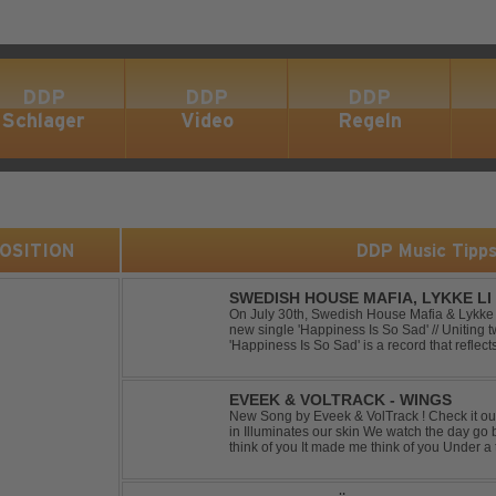
DDP
DDP
DDP
Schlager
Video
Regeln
 POSITION
DDP Music Tipp
SWEDISH HOUSE MAFIA, LYKKE LI 
On July 30th, Swedish House Mafia & Lykke 
new single 'Happiness Is So Sad' // Uniting t
'Happiness Is So Sad' is a record that refle
often the hardest to say goodbye to // The tra
EVEEK & VOLTRACK - WINGS
New Song by Eveek & VolTrack ! Check it out... Lyrics: Sunlight comes cre
in Illuminates our skin We watch the day go by Stories of all we did It made me
think of you It made me think of you Under a trillion stars We danced on top of
cars ...