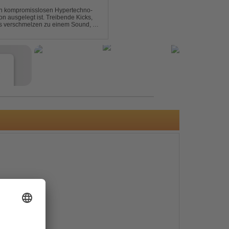
nen kompromisslosen Hypertechno-
on ausgelegt ist. Treibende Kicks,
s verschmelzen zu einem Sound, der
t mitreißend. Zwischen ...
e
s
e