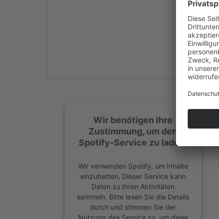
Mehr Informationen
Akzeptieren
powered by
Usercentrics
Consent Management
Platform
&
eRecht24
Wir benötigen Ihre
Zustimmung, um den
Spotify-Service zu laden!
Wir verwenden Spotify, um Inhalte
einzubetten. Dieser Service kann
Daten zu Ihren Aktivitäten
sammeln. Bitte lesen Sie die Details
durch und stimmen Sie der
Nutzung des Service zu, um diese