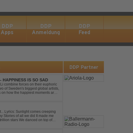
DDP
DDP
DDP
Apps
Anmeldung
Feed
s
DDP Partner
- HAPPINESS IS SO SAD
Li combine forces on their euphoric
wo of Sweden's biggest global artists,
cts on how the happiest moments are
ck was ...
eping