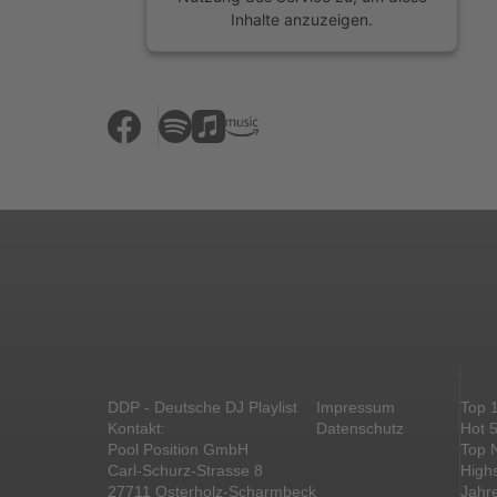
Inhalte anzuzeigen.
Mehr Informationen
Akzeptieren
powered by
Usercentrics Consent
Management Platform
&
eRecht24
DDP - Deutsche DJ Playlist
Impressum
Top 
Kontakt:
Datenschutz
Hot 
Pool Position GmbH
Top 
Carl-Schurz-Strasse 8
High
27711 Osterholz-Scharmbeck
Jahr