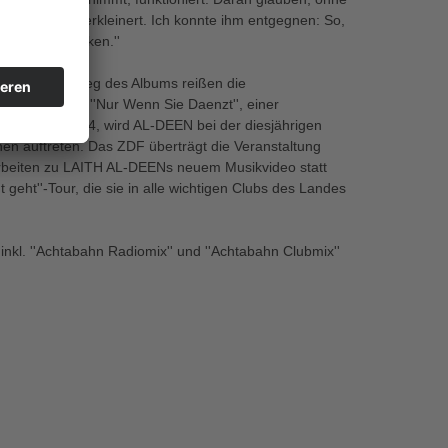
ler ziemlich verkleinert. Ich konnte ihm entgegnen: So,
un, als zugucken.''
nellen Einstieg des Albums reißen die
eiten Single ''Nur Wenn Sie Daenzt'', einer
ist'' von 1984, wird AL-DEEN bei der diesjährigen
en auftreten. Das ZDF überträgt die Veranstaltung
eharbeiten zu LAITH AL-DEENs neuem Musikvideo statt
 geht''-Tour, die sie in alle wichtigen Clubs des Landes
inkl. ''Achtabahn Radiomix'' und ''Achtabahn Clubmix''