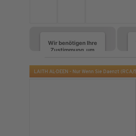
Wir benötigen Ihre
Zustimmung, um
den Spotify-
Service zu laden!
LAITH AL-DEEN - Nur Wenn Sie Daenzt (RCA/
Wir verwenden Spotify,
um Inhalte einzubetten.
Dieser Service kann
Daten zu Ihren
Aktivitäten sammeln.
Bitte lesen Sie die Details
durch und stimmen Sie
der Nutzung des Service
zu, um diese Inhalte
anzuzeigen.