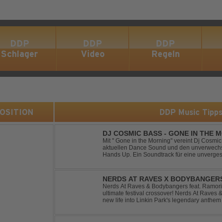
DDP
DDP
DDP
Schlager
Video
Regeln
 POSITION
DDP Music Tipp
DJ COSMIC BASS - GONE IN THE 
Mit '' Gone in the Morning'' vereint Dj Cosm
aktuellen Dance Sound und den unverwechse
Hands Up. Ein Soundtrack für eine unverges
NERDS AT RAVES X BODYBANGERS
DIVIDE
Nerds At Raves & Bodybangers feat. Ramori 
ultimate festival crossover! Nerds At Raves
new life into Linkin Park's legendary anthe
Bigroom Festival makeover. From emotional 