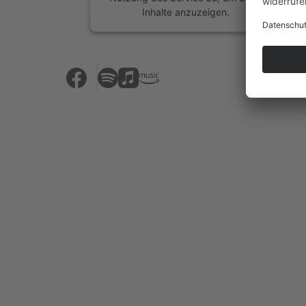
Inhalte anzuzeigen.
Mehr Informationen
Akzeptieren
powered by
Usercentrics Consent
Management Platform
&
eRecht24