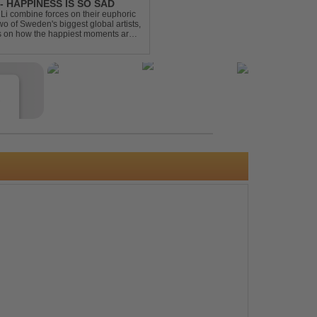
- HAPPINESS IS SO SAD
Li combine forces on their euphoric
wo of Sweden's biggest global artists,
cts on how the happiest moments are
ck was ...
e
s
e