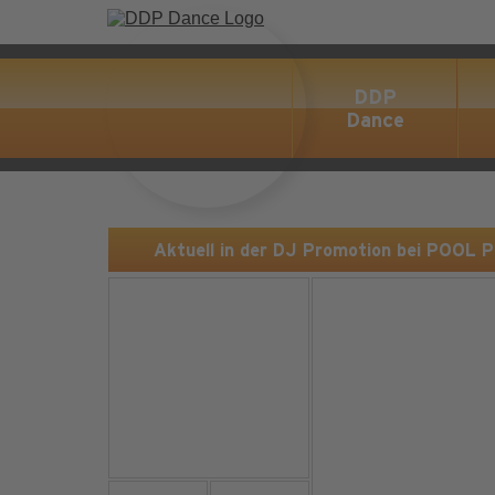
DDP
Dance
Aktuell in der DJ Promotion bei POOL