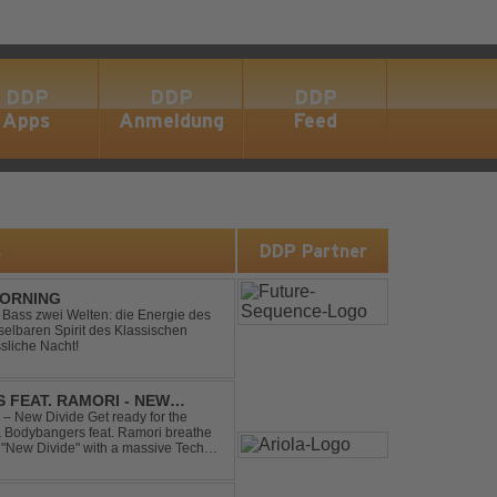
DDP
DDP
DDP
Apps
Anmeldung
Feed
s
DDP Partner
MORNING
ic Bass zwei Welten: die Energie des
lbaren Spirit des Klassischen
sliche Nacht!
 FEAT. RAMORI - NEW
– New Divide Get ready for the
 & Bodybangers feat. Ramori breathe
m "New Divide" with a massive Techno
singalong moments t...