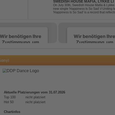
SWEDISH HOUSE MAFIA, LYKKE LI 
On July 30th, Swedish House Mafia & Lykke 
new single 'Happiness Is So Sad' // Uniting t
'Happiness Is So Sad' is a record that refle
often the hardest to say goodbye to // The tra
Wir benötigen Ihre
Wir benötigen Ihr
Zustimmung, um
Zustimmung, um
den Spotify-
den Spotify-
Service zu laden!
Service zu laden!
Sony)
Wir verwenden Spotify,
Wir verwenden Spotify,
um Inhalte einzubetten.
um Inhalte einzubetten.
Dieser Service kann
Dieser Service kann
Daten zu Ihren
Daten zu Ihren
Aktivitäten sammeln.
Aktivitäten sammeln.
Aktuelle Platzierungen vom 31.07.2026
Bitte lesen Sie die Details
Bitte lesen Sie die Detail
Top 100
nicht platziert
durch und stimmen Sie
durch und stimmen Sie
Hot 50
nicht platziert
der Nutzung des Service
der Nutzung des Servic
zu, um diese Inhalte
zu, um diese Inhalte
Chartinfos
anzuzeigen.
anzuzeigen.