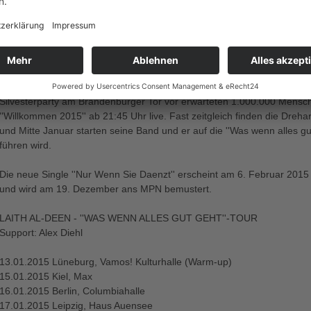
sich zu fragen, wie, wie sehr oder wann - das hat meinen inneren Zweif
mein Freund, ich mach jetzt mein Ding - und du kannst nichts anderes t
Und die begeisterten Resonanzen geben ihm Recht. Nach dem sensatio
Erfolgsmeldungen nicht ab: Mit seiner Anfang Februar erscheinenden zw
energiegeladenen Hommage an Grönemeyers ''Musik nur, wenn sie laut 
Silvesterparty am Brandenburger Tor vor erwarteten 1.000.000 Mensch
''Willkommen 2015'' ab 21:45 Uhr live. Fast zeitgleich finden die Dr
und Mitte Januar starten seine Band und er auf die ''Was wenn alles gut
führen wird.
Die neue Single ''Nur Wenn Sie Daenzt'' erscheint am 6. Februar 2015 
und wird am 19. Dezember ans MPN bemustert.
LAITH AL-DEEN - ''WAS WENN ALLES GUT GEHT''-TOUR
Support: Alex Diehl
13.01.2015 Lüneburg, Vamos! Kulturhalle (Warm-up)
15.01.2015 Kiel, Max
16.01.2015 Berlin, Columbiahalle
17.01.2015 Leipzig, Haus Auensee