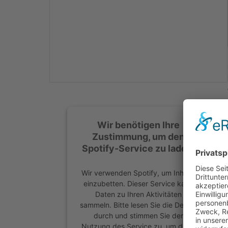
Mehr Informationen
Akzeptieren
powered by
Usercentrics
Consent Management
Platform
&
eRecht24
Wir benötigen Ihre
Zustimmung, um den
Spotify-Service zu laden!
Wir verwenden Spotify, um Inhalte
einzubetten. Dieser Service kann
Daten zu Ihren Aktivitäten
sammeln. Bitte lesen Sie die Details
durch und stimmen Sie der
Nutzung des Service zu, um diese