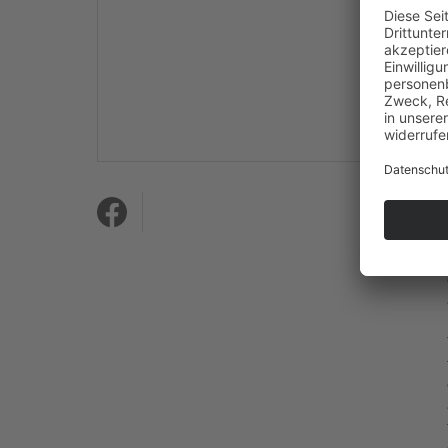
Mehr Informationen
Akzeptieren
powered by
Usercentrics
Consent Management
Platform
&
eRecht24