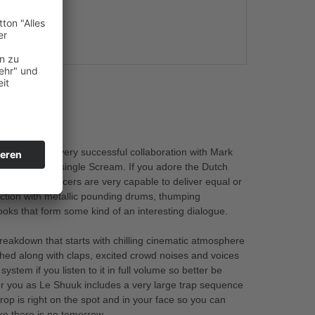
s
ds after his very successful collaboration with Mark
uly impressive single Scream. If you adore the Dutch
t German producers are very capable to deliver equal or
ction with metallic pounding drums, thumping
ooks that form some kind of an interesting dialogue.
reakdown that starts with chilling cinematic atmosphere
ashed along with claps, excited crowd noises and voices
tem if you listen to it in full volume so better be
r you as Le Shuuk includes a very large trap sequence
drop is right on the spot and in your face so you can
ke there is no tomorrow.