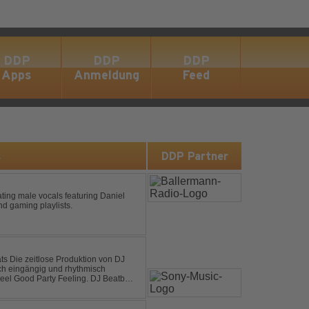
DDP
DDP
DDP
Apps
Anmeldung
Feed
s
DDP Partner
ting male vocals featuring Daniel
nd gaming playlists.
on DJ
sch eingängig und rhythmisch
od Party Feeling. DJ Beatboy
 über Feedback....