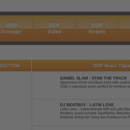
DDP
DDP
DDP
Schlager
Video
Regeln
 POSITION
DDP Music Tipp
DANIEL SLAM - STAB THE TRACK
Aggressive Drum and Bass track with captiva
Slam´s signature sond, perfect for workout a
DJ BEATBOY - LATIN LOVE
Latin Love – Lebensfreude trifft auf Latin Beats Die zeitlose Produktion v
Beatboy, passt auf jede Tanzfläche. Melodi
treibend, bringt der Song das Publikum ins Feel Go
alias Benjamin Huk aus Hannover, freut sich