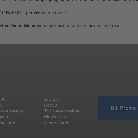
100% EDM Tiger Weapon! Love It
https://soundcloud.com/tigerrec/le-shuuk-scream-original-mix
100
Top 100
50
Hot 50
DJ-Promo 
Neueinsteiger
Top Neueinsteiger
scores
Highscores
escharts
Jahrescharts