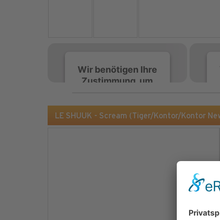
Wir benötigen Ihre
Zustimmung, um
den Spotify-
Service zu laden!
LE SHUUK - Scream (Tiger/Kontor/Kontor Ne
Wir verwenden Spotify,
um Inhalte einzubetten.
Dieser Service kann
Daten zu Ihren
Aktivitäten sammeln.
Bitte lesen Sie die Details
durch und stimmen Sie
der Nutzung des Service
zu, um diese Inhalte
anzuzeigen.