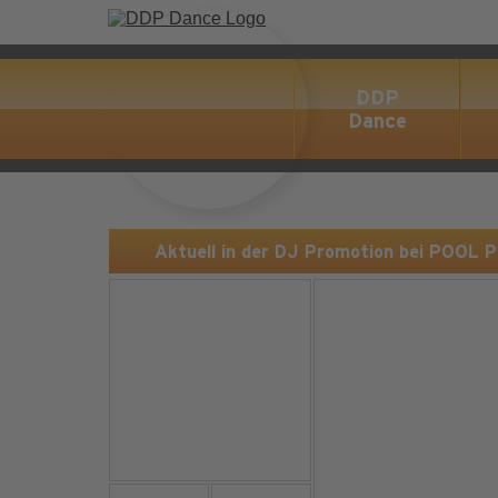
DDP
Dance
Aktuell in der DJ Promotion bei POOL