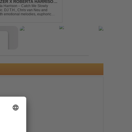
DIZER X ROBERTA HARRISON
rta Harrison – Catch Me Slowly
c. DJ T.H., Chris van Neu and
with emotional melodies, euphoric
rance vibe. At the hear...
e
s
e