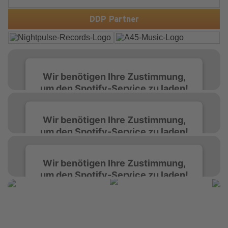
Up. Ein Soundtrack für eine unvergessliche Nacht!
DDP Partner
Wir benötigen Ihre Zustimmung,
um den Spotify-Service zu laden!
Wir verwenden Spotify, um Inhalte
Wir benötigen Ihre Zustimmung,
einzubetten. Dieser Service kann Daten zu
um den Spotify-Service zu laden!
Ihren Aktivitäten sammeln. Bitte lesen Sie die
Details durch und stimmen Sie der Nutzung
des Service zu, um diese Inhalte anzuzeigen.
Wir verwenden Spotify, um Inhalte
Wir benötigen Ihre Zustimmung,
einzubetten. Dieser Service kann Daten zu
um den Spotify-Service zu laden!
Ihren Aktivitäten sammeln. Bitte lesen Sie die
Mehr Informationen
Details durch und stimmen Sie der Nutzung
des Service zu, um diese Inhalte anzuzeigen.
Wir verwenden Spotify, um Inhalte
Akzeptieren
einzubetten. Dieser Service kann Daten zu
Ihren Aktivitäten sammeln. Bitte lesen Sie die
Mehr Informationen
powered by
Usercentrics Consent