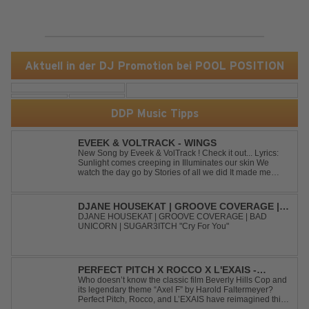
Aktuell in der DJ Promotion bei POOL POSITION
DDP Music Tipps
EVEEK & VOLTRACK - WINGS
New Song by Eveek & VolTrack ! Check it out... Lyrics:
Sunlight comes creeping in Illuminates our skin We
watch the day go by Stories of all we did It made me
think of you It made me think of you Under a trillion stars
We danced on top of cars ...
DJANE HOUSEKAT | GROOVE COVERAGE |
BAD UNICORN | SUGAR3ITCH - CRY FOR
DJANE HOUSEKAT | GROOVE COVERAGE | BAD
UNICORN | SUGAR3ITCH "Cry For You"
YOU
PERFECT PITCH X ROCCO X L'EXAIS -
DANCING ON FIRE
Who doesn’t know the classic film Beverly Hills Cop and
its legendary theme “Axel F” by Harold Faltermeyer?
Perfect Pitch, Rocco, and L’EXAIS have reimagined this