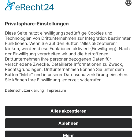
Top 100
Hot 50
Top Neueinsteiger
Highscores
Jahrescharts
Top 100
Hot 50
Top Neueinsteiger
Highscores
Jahrescharts
DJ-Promo buchen