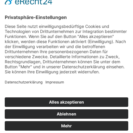
Hot 50
Top Neueinsteiger
Highscores
Jahrescharts
Top 100
Hot 50
Top Neueinsteiger
Highscores
Jahrescharts
DJ-Promo buchen