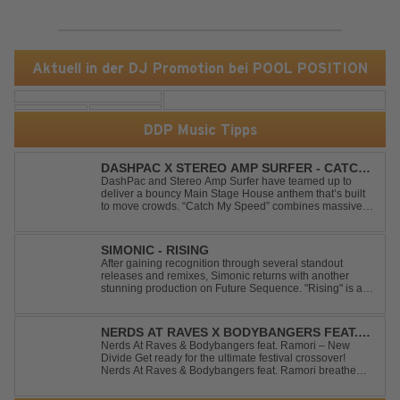
Aktuell in der DJ Promotion bei POOL POSITION
DDP Music Tipps
DASHPAC X STEREO AMP SURFER - CATCH
MY SPEED
DashPac and Stereo Amp Surfer have teamed up to
deliver a bouncy Main Stage House anthem that’s built
to move crowds. “Catch My Speed” combines massive
lead sounds, pumping basslines, and infectious energy
into one festival-ready package. Packed with peak-time
vibes and unstoppable momentum, th...
SIMONIC - RISING
After gaining recognition through several standout
releases and remixes, Simonic returns with another
stunning production on Future Sequence. "Rising" is a
powerful Uplifting Emotional Vocal Trance anthem,
combining breathtaking vocals, uplifting energy, and
goosebump-inducing melodies. A must-...
NERDS AT RAVES X BODYBANGERS FEAT.
RAMORI - NEW DIVIDE
Nerds At Raves & Bodybangers feat. Ramori – New
Divide Get ready for the ultimate festival crossover!
Nerds At Raves & Bodybangers feat. Ramori breathe
new life into Linkin Park's legendary anthem "New
Divide" with a massive Techno Bigroom Festival