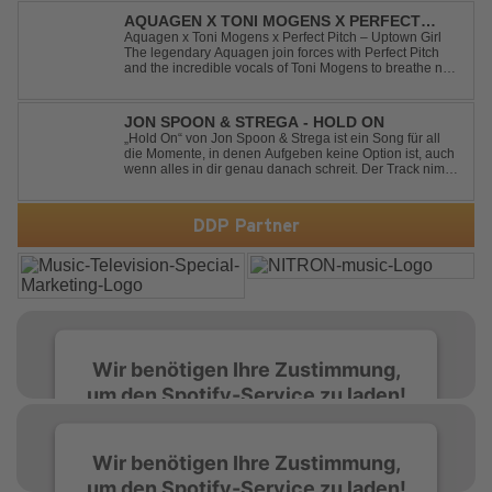
start to finish. Kn...
AQUAGEN X TONI MOGENS X PERFECT
PITCH - UPTOWN GIRL
Aquagen x Toni Mogens x Perfect Pitch – Uptown Girl
The legendary Aquagen join forces with Perfect Pitch
and the incredible vocals of Toni Mogens to breathe new
life into Billy Joel's timeless classic "Uptown Girl."
Combining a bouncy bassline and a fresh, feel-good
production, this modern da...
JON SPOON & STREGA - HOLD ON
„Hold On“ von Jon Spoon & Strega ist ein Song für all
die Momente, in denen Aufgeben keine Option ist, auch
wenn alles in dir genau danach schreit. Der Track nimmt
dieses Gefühl auf, wenn man kurz davor steht
loszulassen, und verwandelt es in pure Energie, die
dich daran erinnert, noch einmal f...
DDP Partner
Wir benötigen Ihre Zustimmung,
um den Spotify-Service zu laden!
Wir verwenden Spotify, um Inhalte
Wir benötigen Ihre Zustimmung,
einzubetten. Dieser Service kann Daten zu
um den Spotify-Service zu laden!