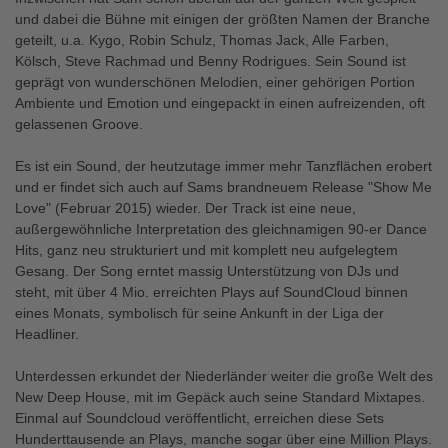
und dabei die Bühne mit einigen der größten Namen der Branche
geteilt, u.a. Kygo, Robin Schulz, Thomas Jack, Alle Farben,
Kölsch, Steve Rachmad und Benny Rodrigues. Sein Sound ist
geprägt von wunderschönen Melodien, einer gehörigen Portion
Ambiente und Emotion und eingepackt in einen aufreizenden, oft
gelassenen Groove.
Es ist ein Sound, der heutzutage immer mehr Tanzflächen erobert
und er findet sich auch auf Sams brandneuem Release "Show Me
Love" (Februar 2015) wieder. Der Track ist eine neue,
außergewöhnliche Interpretation des gleichnamigen 90-er Dance
Hits, ganz neu strukturiert und mit komplett neu aufgelegtem
Gesang. Der Song erntet massig Unterstützung von DJs und
steht, mit über 4 Mio. erreichten Plays auf SoundCloud binnen
eines Monats, symbolisch für seine Ankunft in der Liga der
Headliner.
Unterdessen erkundet der Niederländer weiter die große Welt des
New Deep House, mit im Gepäck auch seine Standard Mixtapes.
Einmal auf Soundcloud veröffentlicht, erreichen diese Sets
Hunderttausende an Plays, manche sogar über eine Million Plays.