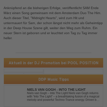
Anknüpfend an die bisherigen Erfolge, veröffentlicht SAM Ende
März einen Song gemeinsam mit dem Amsterdam Duo The Him.
Auch dieser Titel, "Midnight Hearts", wird zum Hit und
untermauert für Sam, der schon längst nicht mehr als Geheimtipp
in der Deep House Szene gilt, weiter den Weg zum Ruhm. Ein
neuer Stern ist geboren und er leuchtet von Tag zu Tag immer
heller.
Aktuell in der DJ Promotion bei POOL POSITION
DDP Music Tipps
NIELS VAN GOGH - INTO THE LIGHT
Niels van Gogh – Into The Light Niels van Gogh returns
with “Into The Light” – a breathtaking fusion of a magical
melody and powerful Techno-Trance energy. Driven by
euphoric synths, soaring emotions, and a massive peak-
time groove, this track delivers pure goosebumps from