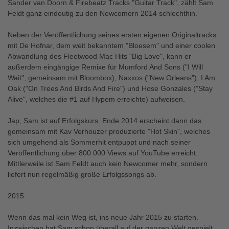
Sander van Doorn & Firebeatz Tracks "Guitar Track", zählt Sam
Feldt ganz eindeutig zu den Newcomern 2014 schlechthin.
Neben der Veröffentlichung seines ersten eigenen Originaltracks
mit De Hofnar, dem weit bekanntem "Bloesem" und einer coolen
Abwandlung des Fleetwood Mac Hits "Big Love", kann er
außerdem eingängige Remixe für Mumford And Sons ("I Will
Wait", gemeinsam mit Bloombox), Naxxos ("New Orleans"), I Am
Oak ("On Trees And Birds And Fire") und Hose Gonzales ("Stay
Alive", welches die #1 auf Hypem erreichte) aufweisen.
Jap, Sam ist auf Erfolgskurs. Ende 2014 erscheint dann das
gemeinsam mit Kav Verhouzer produzierte "Hot Skin", welches
sich umgehend als Sommerhit entpuppt und nach seiner
Veröffentlichung über 800.000 Views auf YouTube erreicht.
Mittlerweile ist Sam Feldt auch kein Newcomer mehr, sondern
liefert nun regelmäßig große Erfolgssongs ab.
2015
Wenn das mal kein Weg ist, ins neue Jahr 2015 zu starten.
Inzwischen hat Sam schon überall auf der ganzen Welt gespielt