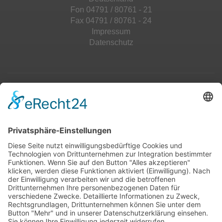
Fon 04791 / 80761 - 21
Fax 04791 / 80761 - 24
Impressum
Datenschutz
Top 100
Hot 50
Top Neueinsteiger
Highscores
Jahrescharts
Top 100
Hot 50
Top Neueinsteiger
Highscores