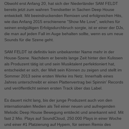
Obwohl erst Anfang 20, hat sich der Niederländer SAM FELDT
bereits jetzt zum wahren Trendsetter in Sachen Deep House
entwickelt. Mit beeindruckenden Remixen und erfolgreichen Hits,
wie das Anfang 2015 erschienene "Show Me Love", welches für
seinen endgültigen Erfolgsdurchbruch sorgte, ist er einer der DJs,
die man auf jeden Fall im Auge behalten sollte, wenn es um neue
Sounds für die Szene geht.
SAM FELDT ist definitiv kein unbekannter Name mehr in der
House-Szene. Nachdem er bereits lange Zeit hinter den Kulissen
als Produzent tätig ist und sein Musiktalent perfektioniert hat,
entscheidet er sich, der Welt sein Können zu zeigen und stellt im
Sommer 2013 seine ersten Werke ins Netz. Innerhalb eines
Jahres unterschreibt er einen Plattenvertrag bei Spinnin' Records
und veröffentlicht seinen ersten Track über das Label.
Es dauert nicht lang, bis der junge Produzent auch von den
internationalen Medien als Teil einer neuen und aufregenden
Melodic Deep House Bewegung entdeckt und anerkannt wird. Mit
fast 2 Mio. Plays auf SoundCloud, 250.000 Plays in einer Woche
und einer #1 Platzierung auf Hypem, für seinen Remix des