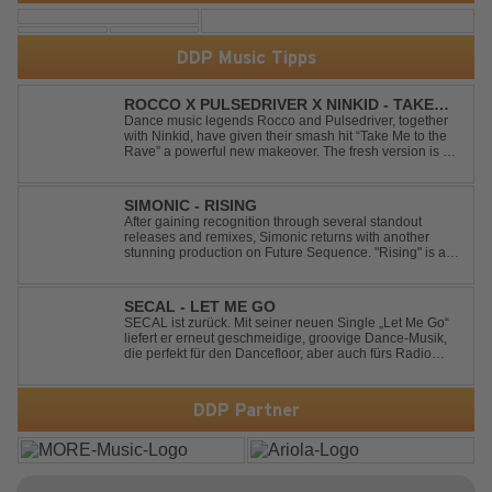
DDP Music Tipps
ROCCO X PULSEDRIVER X NINKID - TAKE
ME TO THE RAVE (FESTIVAL MIX)
Dance music legends Rocco and Pulsedriver, together
with Ninkid, have given their smash hit “Take Me to the
Rave” a powerful new makeover. The fresh version is set
to ignite dance floors and bring every festival to a boiling
point. Featuring massive kicks and the beloved melody
that made the or...
SIMONIC - RISING
After gaining recognition through several standout
releases and remixes, Simonic returns with another
stunning production on Future Sequence. "Rising" is a
powerful Uplifting Emotional Vocal Trance anthem,
combining breathtaking vocals, uplifting energy, and
goosebump-inducing melodies. A must-...
SECAL - LET ME GO
SECAL ist zurück. Mit seiner neuen Single „Let Me Go“
liefert er erneut geschmeidige, groovige Dance-Musik,
die perfekt für den Dancefloor, aber auch fürs Radio
oder die persönliche Dance-Playlist im Alltag geeignet
ist. Deep House trifft auf Dance-Pop – man darf
gespannt sein, was als Nächstes...
DDP Partner