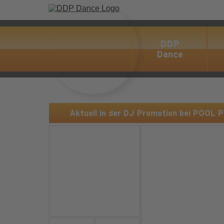
DDP
Dance
Aktuell in der DJ Promotion bei POOL