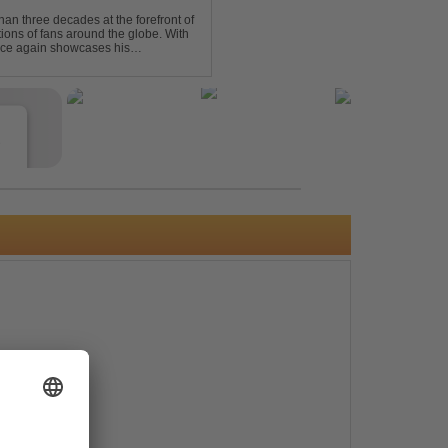
an three decades at the forefront of
tions of fans around the globe. With
once again showcases his
 Trance at its very ...
e
s
e