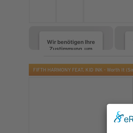
Wir benötigen Ihre
Zustimmung, um
den Spotify-
Service zu laden!
FIFTH HARMONY FEAT. KID INK - Worth It (S
Wir verwenden Spotify,
um Inhalte einzubetten.
Dieser Service kann
Daten zu Ihren
Aktivitäten sammeln.
Bitte lesen Sie die Details
durch und stimmen Sie
der Nutzung des Service
zu, um diese Inhalte
anzuzeigen.