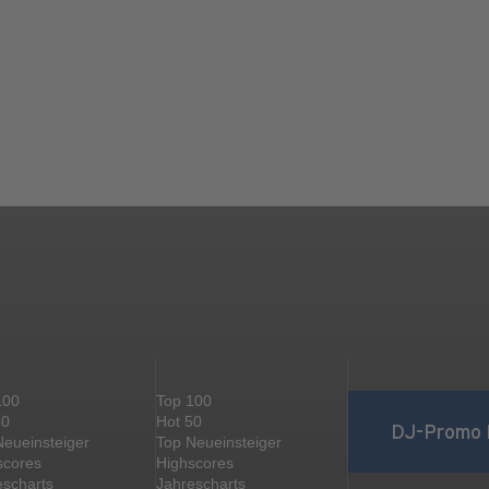
100
Top 100
50
Hot 50
DJ-Promo 
Neueinsteiger
Top Neueinsteiger
scores
Highscores
escharts
Jahrescharts