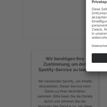
Mehr Informationen
Akzeptieren
powered by
Usercentrics
Consent Management
Platform
&
eRecht24
Wir benötigen Ihre
Zustimmung, um den
Spotify-Service zu laden!
Wir verwenden Spotify, um Inhalte
einzubetten. Dieser Service kann
Daten zu Ihren Aktivitäten
sammeln. Bitte lesen Sie die Details
durch und stimmen Sie der
Nutzung des Service zu, um diese