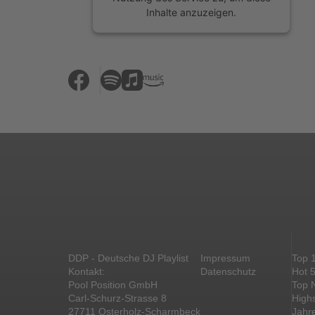
Inhalte anzuzeigen.
Mehr Informationen
Akzeptieren
powered by
Usercentrics Consent
Management Platform
&
eRecht24
DDP - Deutsche DJ Playlist
Impressum
Top 
Kontakt:
Datenschutz
Hot 
Pool Position GmbH
Top 
Carl-Schurz-Strasse 8
High
27711 Osterholz-Scharmbeck
Jahr