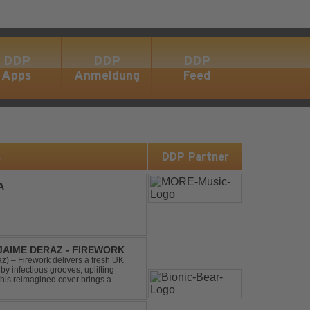
DDP
DDP
DDP
Apps
Anmeldung
Feed
s
DDP Partner
A
 JAIME DERAZ - FIREWORK
) – Firework delivers a fresh UK
by infectious grooves, uplifting
this reimagined cover brings a
nal power of the origin...