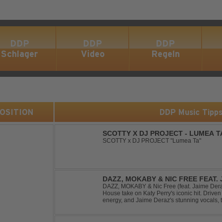
DDP
DDP
DDP
Schlager
Video
Regeln
 POSITION
DDP Music Tipp
SCOTTY X DJ PROJECT - LUMEA T
SCOTTY x DJ PROJECT "Lumea Ta"
DAZZ, MOKABY & NIC FREE FEAT.
DAZZ, MOKABY & Nic Free (feat. Jaime Deraz
House take on Katy Perry's iconic hit. Driven 
energy, and Jaime Deraz's stunning vocals, 
modern club vibe while preserving the emotio