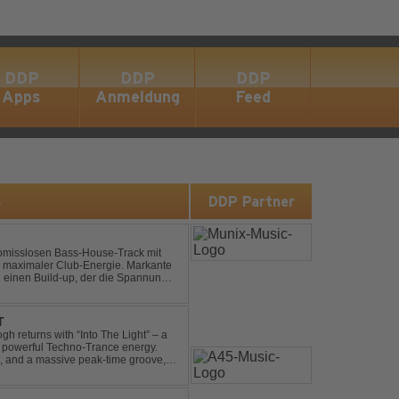
DDP
DDP
DDP
Apps
Anmeldung
Feed
s
DDP Partner
omisslosen Bass-House-Track mit
 maximaler Club-Energie. Markante
d einen Build-up, der die Spannung
ubt. Der Track hat die no...
T
gh returns with “Into The Light” – a
d powerful Techno-Trance energy.
s, and a massive peak-time groove,
 to finish. Kn...