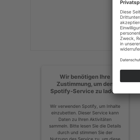
Mehr Informationen
Akzeptieren
powered by
Usercentrics
Consent Management
Platform
&
eRecht24
Wir benötigen Ihre
Zustimmung, um den
Spotify-Service zu laden!
Wir verwenden Spotify, um Inhalte
einzubetten. Dieser Service kann
Daten zu Ihren Aktivitäten
sammeln. Bitte lesen Sie die Details
durch und stimmen Sie der
Nutzung des Service zu, um diese