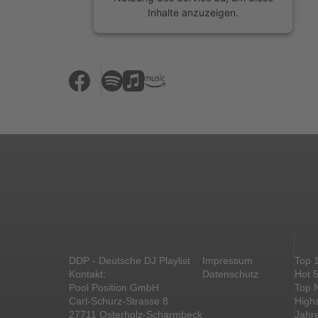
Inhalte anzuzeigen.
Mehr Informationen
Akzeptieren
powered by
Usercentrics Consent
Management Platform
&
eRecht24
DDP - Deutsche DJ Playlist
Impressum
Top 
Kontakt:
Datenschutz
Hot 
Pool Position GmbH
Top 
Carl-Schurz-Strasse 8
High
27711 Osterholz-Scharmbeck
Jahr