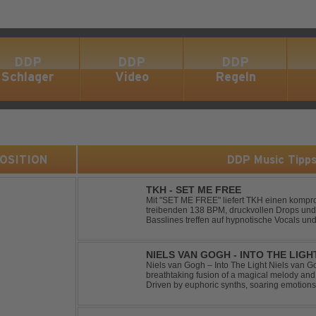
DDP
DDP
DDP
Schlager
Video
Regeln
 POSITION
DDP Music Tipp
TKH - SET ME FREE
Mit "SET ME FREE" liefert TKH einen kompr
treibenden 138 BPM, druckvollen Drops und
Basslines treffen auf hypnotische Vocals un
konsequent bis zu den Drops nach oben schra
NIELS VAN GOGH - INTO THE LIGH
Niels van Gogh – Into The Light Niels van Go
breathtaking fusion of a magical melody an
Driven by euphoric synths, soaring emotion
this track delivers pure goosebumps from start