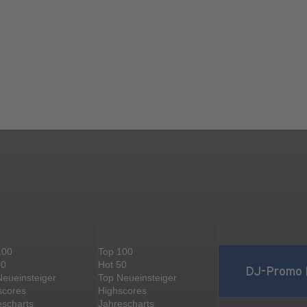
100
Top 100
50
Hot 50
DJ-Promo 
Neueinsteiger
Top Neueinsteiger
scores
Highscores
escharts
Jahrescharts