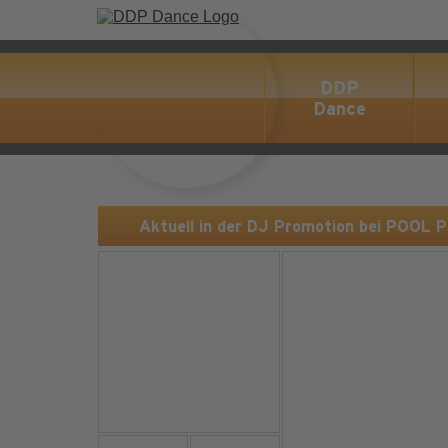
DDP
Dance
Aktuell in der DJ Promotion bei POOL