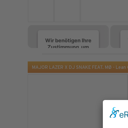
Wir benötigen Ihre
Zustimmung, um
den Spotify-
Service zu laden!
MAJOR LAZER X DJ SNAKE FEAT. MØ - Lean 
Wir verwenden Spotify,
um Inhalte einzubetten.
Dieser Service kann
Daten zu Ihren
Aktivitäten sammeln.
Bitte lesen Sie die Details
durch und stimmen Sie
der Nutzung des Service
zu, um diese Inhalte
anzuzeigen.