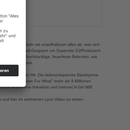
s
lubkultur, fackeln sie unaufhaltsam alles ab, was sich
sche Nu-Dancehall-Gespann um Superstar DJ/Produzent
der allerhand hochkarätige, feuerfeste Rekruten, wie
T und Gwen Stefani.
 ein waschechter Hit: Die tiefenentspannte Basshymne
er mit "Turn Down For What" mehr als 9 Millionen
sche Ausnahme-Vokalistin und Internet It-Girl MØ.
nd hier im animierten Lyric-Video zu sehen.