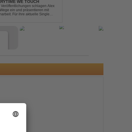
ERYTIME WE TOUCH
Veröffentlichungen schlagen Alex
ege ein und präsentieren mit
beit. Für ihre aktuelle Single
rgenommen: den unvergessenen Song
e
s
e