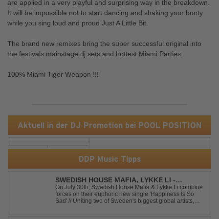
are applied in a very playful and surprising way in the breakdown.
It will be impossible not to start dancing and shaking your booty
while you sing loud and proud Just A Little Bit.
The brand new remixes bring the super successful original into
the festivals mainstage dj sets and hottest Miami Parties.
100% Miami Tiger Weapon !!!
Aktuell in der DJ Promotion bei POOL POSITION
DDP Music Tipps
SWEDISH HOUSE MAFIA, LYKKE LI -
HAPPINESS IS SO SAD
On July 30th, Swedish House Mafia & Lykke Li combine
forces on their euphoric new single 'Happiness Is So
Sad' // Uniting two of Sweden's biggest global artists,
'Happiness Is So Sad' is a record that reflects on how the
happiest moments are often the hardest to say goodbye