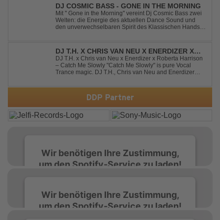
to // The track was ...
DJ COSMIC BASS - GONE IN THE MORNING
Mit '' Gone in the Morning'' vereint Dj Cosmic Bass zwei
Welten: die Energie des aktuellen Dance Sound und
den unverwechselbaren Spirit des Klassischen Hands
Up. Ein Soundtrack für eine unvergessliche Nacht!
DJ T.H. X CHRIS VAN NEU X ENERDIZER X
ROBERTA HARRISON - CATCH ME SLOWLY
DJ T.H. x Chris van Neu x Enerdizer x Roberta Harrison
– Catch Me Slowly "Catch Me Slowly" is pure Vocal
Trance magic. DJ T.H., Chris van Neu and Enerdizer
create an uplifting journey filled with emotional
melodies, euphoric energy and that unmistakable
Balearic Ibiza trance vibe. At the hear...
DDP Partner
Wir benötigen Ihre Zustimmung,
um den Spotify-Service zu laden!
Wir verwenden Spotify, um Inhalte
Wir benötigen Ihre Zustimmung,
einzubetten. Dieser Service kann Daten zu
um den Spotify-Service zu laden!
Ihren Aktivitäten sammeln. Bitte lesen Sie die
Details durch und stimmen Sie der Nutzung