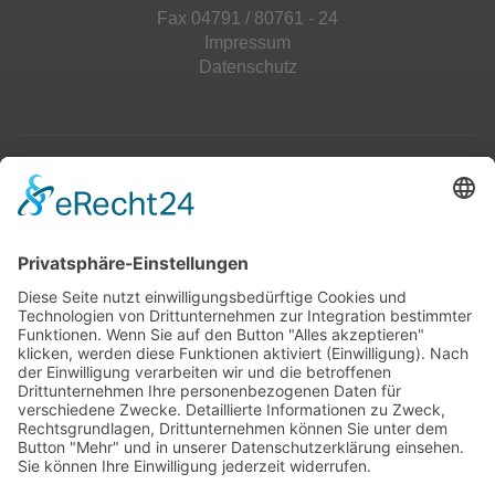
Fax 04791 / 80761 - 24
Impressum
Datenschutz
Top 100
Hot 50
Top Neueinsteiger
Highscores
Jahrescharts
Top 100
Hot 50
Top Neueinsteiger
Highscores
Jahrescharts