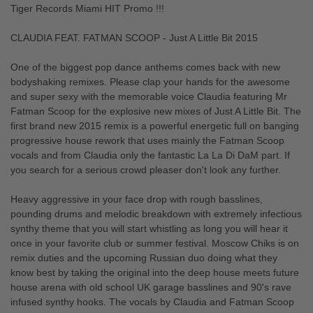
Tiger Records Miami HIT Promo !!!
CLAUDIA FEAT. FATMAN SCOOP - Just A Little Bit 2015
One of the biggest pop dance anthems comes back with new
bodyshaking remixes. Please clap your hands for the awesome
and super sexy with the memorable voice Claudia featuring Mr
Fatman Scoop for the explosive new mixes of Just A Little Bit. The
first brand new 2015 remix is a powerful energetic full on banging
progressive house rework that uses mainly the Fatman Scoop
vocals and from Claudia only the fantastic La La Di DaM part. If
you search for a serious crowd pleaser don't look any further.
Heavy aggressive in your face drop with rough basslines,
pounding drums and melodic breakdown with extremely infectious
synthy theme that you will start whistling as long you will hear it
once in your favorite club or summer festival. Moscow Chiks is on
remix duties and the upcoming Russian duo doing what they
know best by taking the original into the deep house meets future
house arena with old school UK garage basslines and 90's rave
infused synthy hooks. The vocals by Claudia and Fatman Scoop