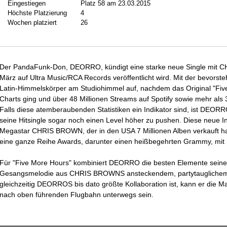
Eingestiegen
Platz 58 am 23.03.2015
Höchste Platzierung
4
Wochen platziert
26
Der PandaFunk-Don, DEORRO, kündigt eine starke neue Single mit 
März auf Ultra Music/RCA Records veröffentlicht wird. Mit der bevors
Latin-Himmelskörper am Studiohimmel auf, nachdem das Original "Five
Charts ging und über 48 Millionen Streams auf Spotify sowie mehr als
Falls diese atemberaubenden Statistiken ein Indikator sind, ist DEOR
seine Hitsingle sogar noch einen Level höher zu pushen. Diese neue In
Megastar CHRIS BROWN, der in den USA 7 Millionen Alben verkauft hat
eine ganze Reihe Awards, darunter einen heißbegehrten Grammy, mi
Für "Five More Hours" kombiniert DEORRO die besten Elemente seines
Gesangsmelodie aus CHRIS BROWNS ansteckendem, partytauglichem Rep
gleichzeitig DEORROS bis dato größte Kollaboration ist, kann er die Mas
nach oben führenden Flugbahn unterwegs sein.