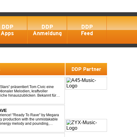
DDP
DDP
DDP
Apps
Anmeldung
Feed
s
DDP Partner
ionaler Melodien, kraftvoller
auszublicken. Bekannt für
ouse und elektronische...
AVE
xperience! "Ready To Rave" by Megara
ty production with the unmistakable
igh-energy melody and pounding,
 nostalgia wh...