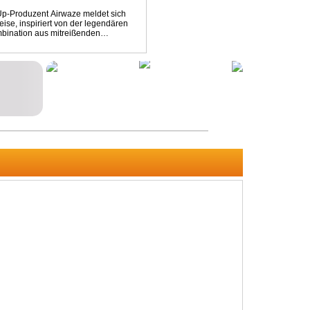
p-Produzent Airwaze meldet sich
ise, inspiriert von der legendären
mbination aus mitreißenden
emotionalen Vocals fängt der Track