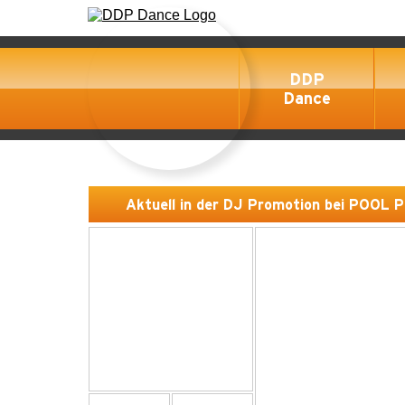
DDP
Dance
Aktuell in der DJ Promotion bei POOL