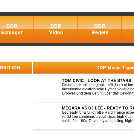
DDP
DDP
DDP
Schlager
Video
Regeln
 POSITION
DDP Music Tipp
TOM CIVIC - LOOK AT THE STARS
Ein neues Kapitel beginnt… Mit „Look at the Stars“ präsentiert Tom Civic eine
mitreißende elektronische Hymne voller emot
Grooves und dem Gefühl, über das Gewöhnliche hin
seine einzigartige Verbindung aus Dance, H
MEGARA VS DJ LEE - READY TO R
Get ready for a full-throttle Hard Trance e
vs DJ Lee combines crystal-clear, high-quali
spirit of the '90s. Driven by an uplifting, h
stomping drums, this track delivers pure rave