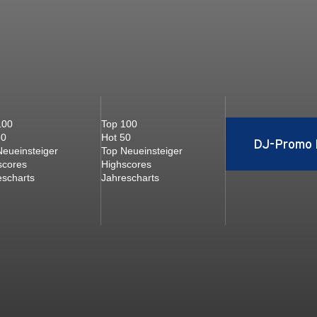
100
Top 100
50
Hot 50
DJ-Promo 
Neueinsteiger
Top Neueinsteiger
scores
Highscores
escharts
Jahrescharts