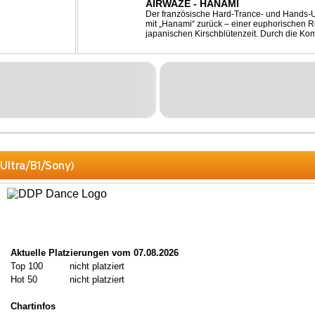
AIRWAZE - HANAMI
Der französische Hard-Trance- und Hands-U
mit „Hanami“ zurück – einer euphorischen Re
japanischen Kirschblütenzeit. Durch die Ko
Melodien, energiegeladenen Rhythmen und 
...
ltra/B1/Sony)
Aktuelle Platzierungen vom 07.08.2026
Top 100
nicht platziert
Hot 50
nicht platziert
Chartinfos