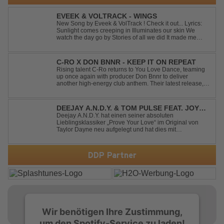
EVEEK & VOLTRACK - WINGS
New Song by Eveek & VolTrack ! Check it out... Lyrics:
Sunlight comes creeping in Illuminates our skin We
watch the day go by Stories of all we did It made me
think of you It made me think of you Under a trillion stars
We danced on top of cars ...
C-RO X DON BNNR - KEEP IT ON REPEAT
Rising talent C-Ro returns to You Love Dance, teaming
up once again with producer Don Bnnr to deliver
another high-energy club anthem. Their latest release,
"Keep It On Repeat," fuses an infectious vocal hook with
a driving blend of Techno and House, creating the
perfect soundtrack for peak-tim...
DEEJAY A.N.D.Y. & TOM PULSE FEAT. JOY
ANDERSEN - PROVE YOUR LOVE
Deejay A.N.D.Y. hat einen seiner absoluten
Lieblingsklassiker „Prove Your Love“ im Original von
Taylor Dayne neu aufgelegt und hat dies mit
namenhafter Unterstützung von Tom Pulse und
Sängerin Joy Andersen getan. Der frische Sound für
einen weltweit bekannten Hit animiert direkt wieder zum
DDP Partner
tanz...
Wir benötigen Ihre Zustimmung,
um den Spotify-Service zu laden!