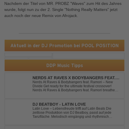
Nachdem der Titel von MR. PROBZ "Waves" zum Hit des Jahres
wurde, folgt nun zu der 2. Single "Nothing Really Matters" jetzt
auch noch der neue Remix von Afrojack.
Aktuell in der DJ Promotion bei POOL POSITION
DDP Music Tipps
NERDS AT RAVES X BODYBANGERS FEAT.
RAMORI - NEW DIVIDE
Nerds At Raves & Bodybangers feat. Ramori – New
Divide Get ready for the ultimate festival crossover!
Nerds At Raves & Bodybangers feat. Ramori breathe
new life into Linkin Park's legendary anthem "New
Divide" with a massive Techno Bigroom Festival
makeover. From emotional singalong moments t...
DJ BEATBOY - LATIN LOVE
Latin Love – Lebensfreude trifft auf Latin Beats Die
zeitlose Produktion von DJ Beatboy, passt auf jede
Tanzfläche. Melodisch eingängig und rhythmisch
treibend, bringt der Song das Publikum ins Feel Good
Party Feeling. DJ Beatboy alias Benjamin Huk aus
Hannover, freut sich über Feedback....