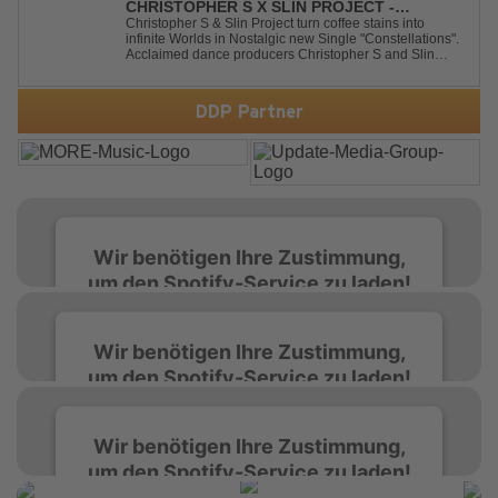
CHRISTOPHER S X SLIN PROJECT -
CONSTELLATIONS
Christopher S & Slin Project turn coffee stains into
infinite Worlds in Nostalgic new Single "Constellations".
Acclaimed dance producers Christopher S and Slin
Project have joined forces once again to deliver their
highly anticipated new single, "Constellations." Moving
away from standard club ...
DDP Partner
Wir benötigen Ihre Zustimmung,
um den Spotify-Service zu laden!
Wir verwenden Spotify, um Inhalte
Wir benötigen Ihre Zustimmung,
einzubetten. Dieser Service kann Daten zu
um den Spotify-Service zu laden!
Ihren Aktivitäten sammeln. Bitte lesen Sie die
Details durch und stimmen Sie der Nutzung
des Service zu, um diese Inhalte anzuzeigen.
Wir verwenden Spotify, um Inhalte
Wir benötigen Ihre Zustimmung,
einzubetten. Dieser Service kann Daten zu
um den Spotify-Service zu laden!
Ihren Aktivitäten sammeln. Bitte lesen Sie die
Mehr Informationen