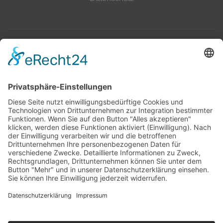
Top 100
Hot 50
Top Neueinsteiger
Highscores
Jahrescharts
Top 100
Hot 50
Top Neueinsteiger
Highscores
Jahrescharts