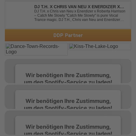
unforgettable journey through the finest Uplifting Trance.
Featuring epic breakdowns...
DJ T.H. X CHRIS VAN NEU X ENERDIZER X
ROBERTA HARRISON - CATCH ME SLOWLY
DJ T.H. x Chris van Neu x Enerdizer x Roberta Harrison
– Catch Me Slowly "Catch Me Slowly" is pure Vocal
Trance magic. DJ T.H., Chris van Neu and Enerdizer
create an uplifting journey filled with emotional
melodies, euphoric energy and that unmistakable
Balearic Ibiza trance vibe. At the hear...
DDP Partner
Wir benötigen Ihre Zustimmung,
um den Spotify-Service zu laden!
Wir verwenden Spotify, um Inhalte
Wir benötigen Ihre Zustimmung,
einzubetten. Dieser Service kann Daten zu
um den Spotify-Service zu laden!
Ihren Aktivitäten sammeln. Bitte lesen Sie die
Details durch und stimmen Sie der Nutzung
des Service zu, um diese Inhalte anzuzeigen.
Wir verwenden Spotify, um Inhalte
Wir benötigen Ihre Zustimmung,
einzubetten. Dieser Service kann Daten zu
um den Spotify-Service zu laden!
Ihren Aktivitäten sammeln. Bitte lesen Sie die