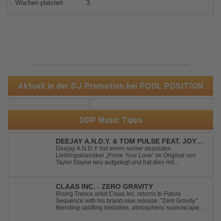
Wochen platziert
3
Aktuell in der DJ Promotion bei POOL POSITION
DDP Music Tipps
DEEJAY A.N.D.Y. & TOM PULSE FEAT. JOY
ANDERSEN - PROVE YOUR LOVE
Deejay A.N.D.Y. hat einen seiner absoluten
Lieblingsklassiker „Prove Your Love“ im Original von
Taylor Dayne neu aufgelegt und hat dies mit
namenhafter Unterstützung von Tom Pulse und
Sängerin Joy Andersen getan. Der frische Sound für
einen weltweit bekannten Hit animiert direkt wieder zum
CLAAS INC. - ZERO GRAVITY
tanz...
Rising Trance artist Claas Inc. returns to Future
Sequence with his brand-new release, "Zero Gravity."
Blending uplifting melodies, atmospheric soundscapes,
and powerful energy, this track takes listeners on an