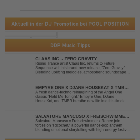
Aktuell in der DJ Promotion bei POOL POSITION
DDP Music Tipps
CLAAS INC. - ZERO GRAVITY
Rising Trance artist Claas Inc. returns to Future
Sequence with his brand-new release, "Zero Gravity."
Blending uplifting melodies, atmospheric soundscapes,
and powerful energy, this track takes listeners on an
unforgettable journey through the finest Uplifting Trance.
Featuring epic breakdowns...
EMPYRE ONE X DJANE HOUSEKAT X TMBR -
HOLD ME TONIGHT
A fresh dance-techno reimagining of the Angel One
classic "Hold Me Tonight." Empyre One, DJane
HouseKat, and TMBR breathe new life into this timeless
anthem with driving beats, powerful drops, and an
energetic modern production. Blending nostalgia with
contemporary dancefloor energy, this cover...
SALVATORE MANCUSO X FREISCHWIMMER
X RENEE - RICOCHET
Salvatore Mancuso x Freischwimmer x Renee join
forces on "Ricochet," a powerful dance-pop anthem
blending emotional storytelling with high-energy festival
production. Inspired by Bruce Springsteen's For You, the
track transforms a timeless theme into a fresh, modern