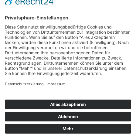
Hot 50
Top Neueinsteiger
Highscores
Jahrescharts
Top 100
Hot 50
Top Neueinsteiger
Highscores
Jahrescharts
DJ-Promo buchen