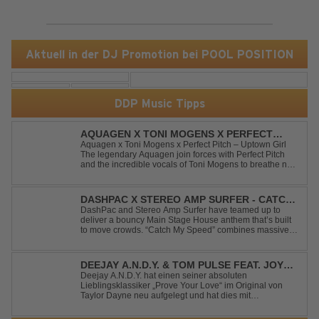
Aktuell in der DJ Promotion bei POOL POSITION
DDP Music Tipps
AQUAGEN X TONI MOGENS X PERFECT
PITCH - UPTOWN GIRL
Aquagen x Toni Mogens x Perfect Pitch – Uptown Girl
The legendary Aquagen join forces with Perfect Pitch
and the incredible vocals of Toni Mogens to breathe new
life into Billy Joel's timeless classic "Uptown Girl."
Combining a bouncy bassline and a fresh, feel-good
production, this modern da...
DASHPAC X STEREO AMP SURFER - CATCH
MY SPEED
DashPac and Stereo Amp Surfer have teamed up to
deliver a bouncy Main Stage House anthem that’s built
to move crowds. “Catch My Speed” combines massive
lead sounds, pumping basslines, and infectious energy
into one festival-ready package. Packed with peak-time
vibes and unstoppable momentum, th...
DEEJAY A.N.D.Y. & TOM PULSE FEAT. JOY
ANDERSEN - PROVE YOUR LOVE
Deejay A.N.D.Y. hat einen seiner absoluten
Lieblingsklassiker „Prove Your Love“ im Original von
Taylor Dayne neu aufgelegt und hat dies mit
namenhafter Unterstützung von Tom Pulse und
Sängerin Joy Andersen getan. Der frische Sound für