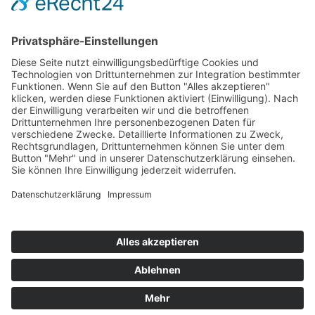
Hot 50
Top Neueinsteiger
Highscores
Jahrescharts
Top 100
Hot 50
Top Neueinsteiger
Highscores
Jahrescharts
DJ-Promo buchen