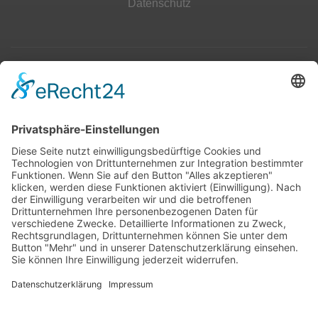
Datenschutz
Top 100
Hot 50
Top Neueinsteiger
Highscores
Jahrescharts
Top 100
Hot 50
Top Neueinsteiger
Highscores
Jahrescharts