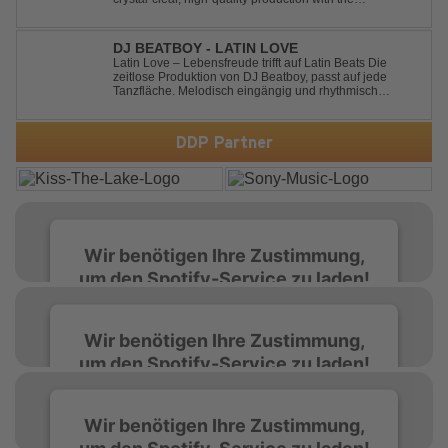
unmistakable spirit of the '90s. Driven by an uplifting,
high-energy melody and pounding, stomping drums, this
track delivers pure rave nostalgia wh...
DJ BEATBOY - LATIN LOVE
Latin Love – Lebensfreude trifft auf Latin Beats Die
zeitlose Produktion von DJ Beatboy, passt auf jede
Tanzfläche. Melodisch eingängig und rhythmisch
treibend, bringt der Song das Publikum ins Feel Good
Party Feeling. DJ Beatboy alias Benjamin Huk aus
Hannover, freut sich über Feedback....
DDP Partner
Wir benötigen Ihre Zustimmung,
um den Spotify-Service zu laden!
Wir verwenden Spotify, um Inhalte
Wir benötigen Ihre Zustimmung,
einzubetten. Dieser Service kann Daten zu
um den Spotify-Service zu laden!
Ihren Aktivitäten sammeln. Bitte lesen Sie die
Details durch und stimmen Sie der Nutzung
des Service zu, um diese Inhalte anzuzeigen.
Wir verwenden Spotify, um Inhalte
Wir benötigen Ihre Zustimmung,
einzubetten. Dieser Service kann Daten zu