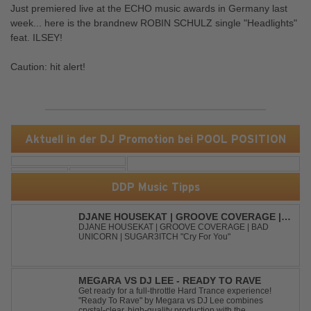
Just premiered live at the ECHO music awards in Germany last
week... here is the brandnew ROBIN SCHULZ single "Headlights"
feat. ILSEY!
Caution: hit alert!
Aktuell in der DJ Promotion bei POOL POSITION
DDP Music Tipps
DJANE HOUSEKAT | GROOVE COVERAGE |
BAD UNICORN | SUGAR3ITCH - CRY FOR
DJANE HOUSEKAT | GROOVE COVERAGE | BAD
UNICORN | SUGAR3ITCH "Cry For You"
YOU
MEGARA VS DJ LEE - READY TO RAVE
Get ready for a full-throttle Hard Trance experience!
"Ready To Rave" by Megara vs DJ Lee combines
crystal-clear, high-quality production with the