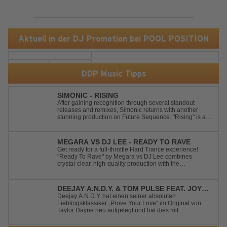
Aktuell in der DJ Promotion bei POOL POSITION
DDP Music Tipps
SIMONIC - RISING
After gaining recognition through several standout
releases and remixes, Simonic returns with another
stunning production on Future Sequence. "Rising" is a
powerful Uplifting Emotional Vocal Trance anthem,
combining breathtaking vocals, uplifting energy, and
goosebump-inducing melodies. A must-...
MEGARA VS DJ LEE - READY TO RAVE
Get ready for a full-throttle Hard Trance experience!
"Ready To Rave" by Megara vs DJ Lee combines
crystal-clear, high-quality production with the
unmistakable spirit of the '90s. Driven by an uplifting,
high-energy melody and pounding, stomping drums, this
track delivers pure rave nostalgia wh...
DEEJAY A.N.D.Y. & TOM PULSE FEAT. JOY
ANDERSEN - PROVE YOUR LOVE
Deejay A.N.D.Y. hat einen seiner absoluten
Lieblingsklassiker „Prove Your Love“ im Original von
Taylor Dayne neu aufgelegt und hat dies mit
namenhafter Unterstützung von Tom Pulse und
Sängerin Joy Andersen getan. Der frische Sound für