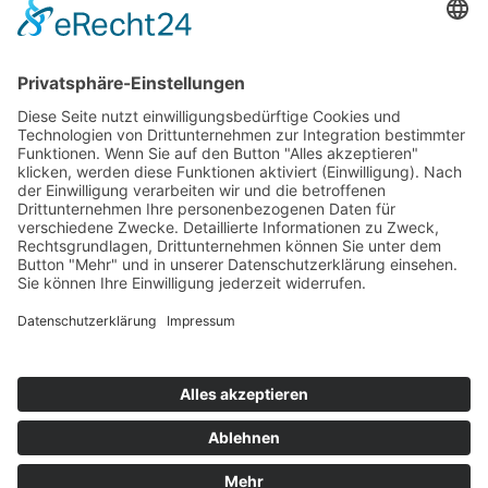
Top 100
Hot 50
Top Neueinsteiger
Highscores
Jahrescharts
Top 100
Hot 50
Top Neueinsteiger
Highscores
Jahrescharts
DJ-Promo buchen