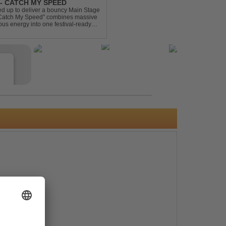
- CATCH MY SPEED
 up to deliver a bouncy Main Stage
 “Catch My Speed” combines massive
ous energy into one festival-ready
unstoppable momentum, th...
e
s
e