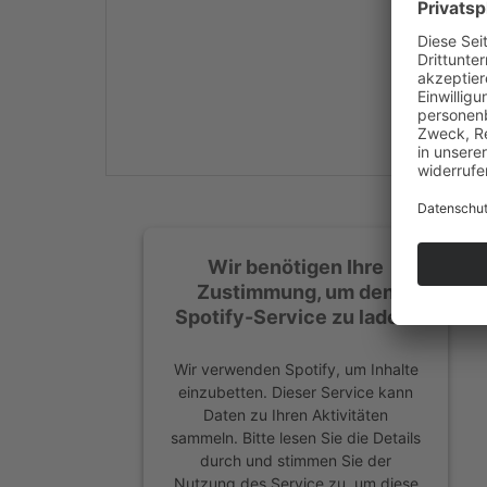
Mehr Informationen
Akzeptieren
powered by
Usercentrics
Consent Management
Platform
&
eRecht24
Wir benötigen Ihre
Zustimmung, um den
Spotify-Service zu laden!
Wir verwenden Spotify, um Inhalte
einzubetten. Dieser Service kann
Daten zu Ihren Aktivitäten
sammeln. Bitte lesen Sie die Details
durch und stimmen Sie der
Nutzung des Service zu, um diese