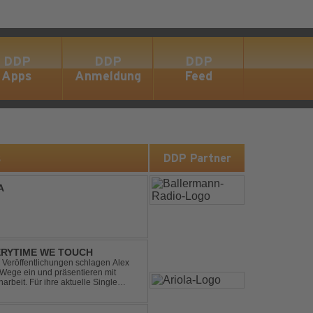
DDP
DDP
DDP
Apps
Anmeldung
Feed
s
DDP Partner
A
ERYTIME WE TOUCH
Veröffentlichungen schlagen Alex
ege ein und präsentieren mit
beit. Für ihre aktuelle Single
rgenommen: den unvergessenen Song