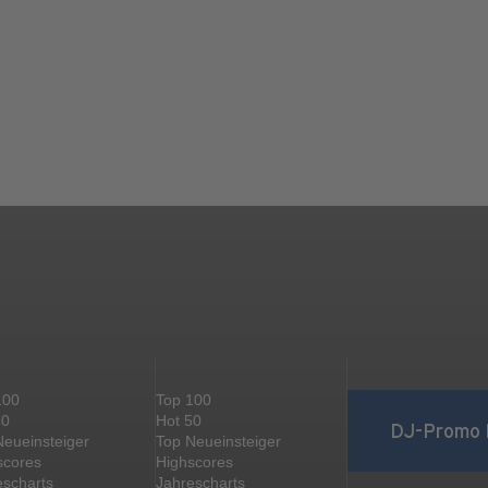
100
Top 100
50
Hot 50
DJ-Promo 
Neueinsteiger
Top Neueinsteiger
scores
Highscores
escharts
Jahrescharts