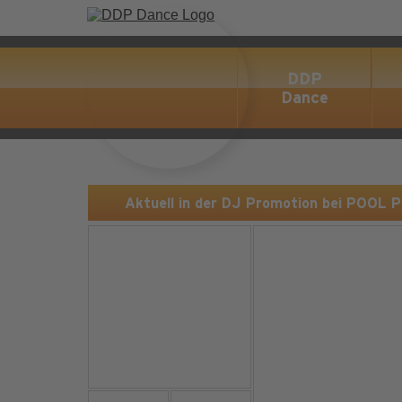
DDP
Dance
Aktuell in der DJ Promotion bei POOL