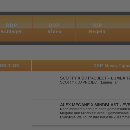
DDP
DDP
DDP
Schlager
Video
Regeln
 POSITION
DDP Music Tipp
SCOTTY X DJ PROJECT - LUMEA T
SCOTTY x DJ PROJECT "Lumea Ta"
ALEX MEGANE X MINDBLAST - EV
Nach mehreren erfolgreichen gemeinsamen 
Megane und Mindblast erneut gemeinsame W
Everytime We Touch ihre neueste Zusammenar
haben sie sich einen echten Klassiker vo
von Ma...