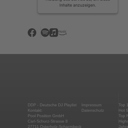
Inhalte anzuzeigen.
Mehr Informationen
Akzeptieren
powered by
Usercentrics Consent
Management Platform
&
eRecht24
DDP - Deutsche DJ Playlist
Impressum
Top 
Kontakt:
Datenschutz
Hot 
Pool Position GmbH
Top 
Carl-Schurz-Strasse 8
High
27711 Osterholz-Scharmbeck
Jahr