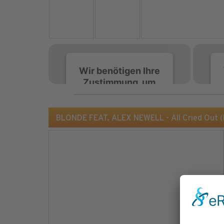
Wir benötigen Ihre
Zustimmung, um
den Spotify-
Service zu laden!
BLONDE FEAT. ALEX NEWELL - All Cried Out 
Wir verwenden Spotify,
um Inhalte einzubetten.
Dieser Service kann
Daten zu Ihren
Aktivitäten sammeln.
Bitte lesen Sie die Details
durch und stimmen Sie
der Nutzung des Service
zu, um diese Inhalte
anzuzeigen.