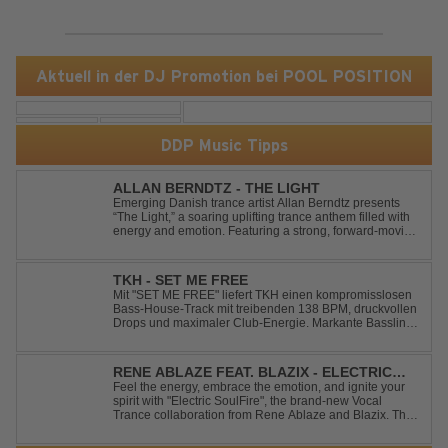
Aktuell in der DJ Promotion bei POOL POSITION
DDP Music Tipps
ALLAN BERNDTZ - THE LIGHT
Emerging Danish trance artist Allan Berndtz presents
“The Light,” a soaring uplifting trance anthem filled with
energy and emotion. Featuring a strong, forward-moving
melody, the track showcases the signature quality and
spirit of a Future Sequence release.
TKH - SET ME FREE
Mit "SET ME FREE" liefert TKH einen kompromisslosen
Bass-House-Track mit treibenden 138 BPM, druckvollen
Drops und maximaler Club-Energie. Markante Basslines
treffen auf hypnotische Vocals und einen Build-up, der
die Spannung konsequent bis zu den Drops nach oben
schraubt. Der Track hat die no...
RENE ABLAZE FEAT. BLAZIX - ELECTRIC
SOULFIRE
Feel the energy, embrace the emotion, and ignite your
spirit with "Electric SoulFire", the brand-new Vocal
Trance collaboration from Rene Ablaze and Blazix. This
release delivers two unique journeys through the world
of uplifting melodies and powerful vocals. Classic