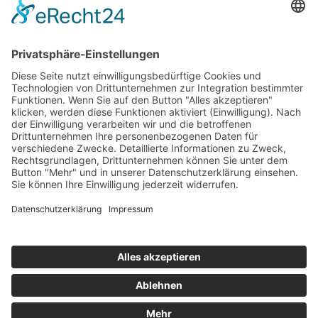
Top 100
Hot 50
Top Neueinsteiger
Highscores
Jahrescharts
Top 100
Hot 50
Top Neueinsteiger
Highscores
Jahrescharts
DJ-Promo buchen