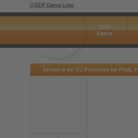
DDP
Dance
Aktuell in der DJ Promotion bei POOL