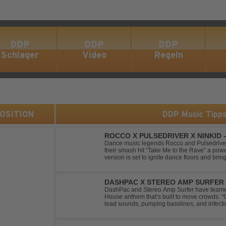
DDP
DDP
DDP
Schlager
Video
Regeln
 POSITION
DDP Music Tipp
ROCCO X PULSEDRIVER X NINKID 
(FESTIVAL MIX)
Dance music legends Rocco and Pulsedriver,
their smash hit “Take Me to the Rave” a pow
version is set to ignite dance floors and bring
Featuring massive kicks and the beloved mel
DASHPAC X STEREO AMP SURFER 
DashPac and Stereo Amp Surfer have teamed
House anthem that’s built to move crowds.
lead sounds, pumping basslines, and infecti
package. Packed with peak-time vibes and 