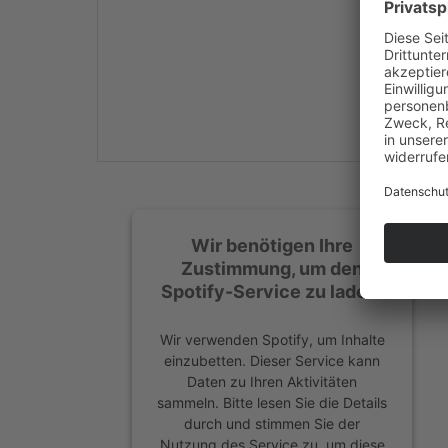
Mehr Informationen
Akzeptieren
powered by
Usercentrics
Consent Management
Platform
&
eRecht24
Wir benötigen Ihre
Zustimmung, um den
Spotify-Service zu laden!
Wir verwenden Spotify, um Inhalte
einzubetten. Dieser Service kann
Daten zu Ihren Aktivitäten
sammeln. Bitte lesen Sie die Details
durch und stimmen Sie der
Nutzung des Service zu, um diese