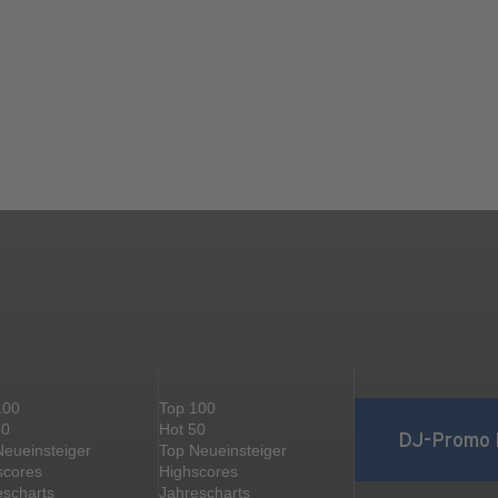
100
Top 100
50
Hot 50
DJ-Promo 
Neueinsteiger
Top Neueinsteiger
scores
Highscores
escharts
Jahrescharts