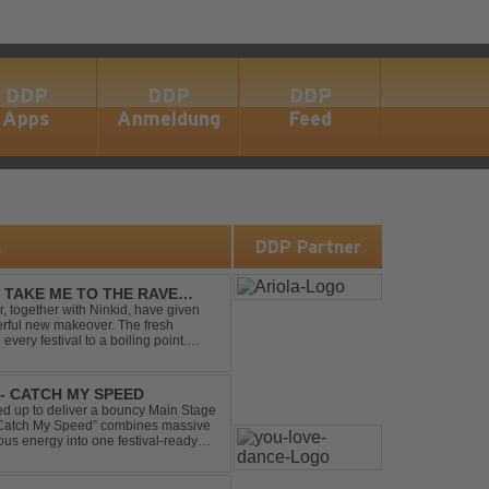
DDP
DDP
DDP
Apps
Anmeldung
Feed
s
DDP Partner
- TAKE ME TO THE RAVE
 together with Ninkid, have given
erful new makeover. The fresh
 every festival to a boiling point.
ody that made the or...
- CATCH MY SPEED
 up to deliver a bouncy Main Stage
 “Catch My Speed” combines massive
ous energy into one festival-ready
unstoppable momentum, th...