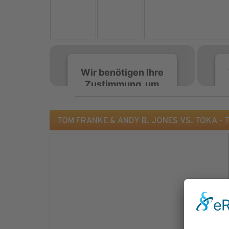
Wir benötigen Ihre
Zustimmung, um
den Spotify-
Service zu laden!
TOM FRANKE & ANDY B. JONES VS. TOKA - Te
Wir verwenden Spotify,
um Inhalte einzubetten.
Dieser Service kann
Daten zu Ihren
Aktivitäten sammeln.
Bitte lesen Sie die Details
durch und stimmen Sie
der Nutzung des Service
zu, um diese Inhalte
anzuzeigen.