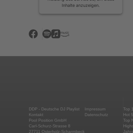
Inhalte anzuzeigen.
Mehr Informationen
Akzeptieren
powered by
Usercentrics Consent
Management Platform
&
eRecht24
DDP - Deutsche DJ Playlist
Impressum
Top 
Kontakt:
Datenschutz
Hot 
Pool Position GmbH
Top 
Carl-Schurz-Strasse 8
High
27711 Osterholz-Scharmbeck
Jahr