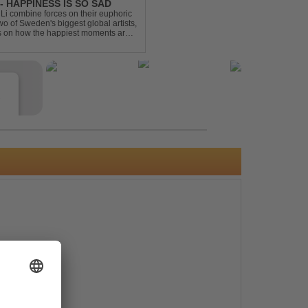
- HAPPINESS IS SO SAD
Li combine forces on their euphoric
wo of Sweden's biggest global artists,
cts on how the happiest moments are
ck was ...
e
s
e