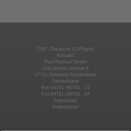
Ihren Aktivitäten sammeln. Bitte lesen Sie die
Mehr Informationen
powered by
Usercentrics Consent
Details durch und stimmen Sie der Nutzung
Management Platform
&
eRecht24
des Service zu, um diese Inhalte anzuzeigen.
Akzeptieren
Mehr Informationen
powered by
Usercentrics Consent
Management Platform
&
eRecht24
Akzeptieren
DDP - Deutsche DJ Playlist
powered by
Usercentrics Consent
Kontakt:
Management Platform
&
eRecht24
Pool Position GmbH
Carl-Schurz-Strasse 8
27711 Osterholz-Scharmbeck
Deutschland
Fon 04791 / 80761 - 21
Fax 04791 / 80761 - 24
Impressum
Datenschutz