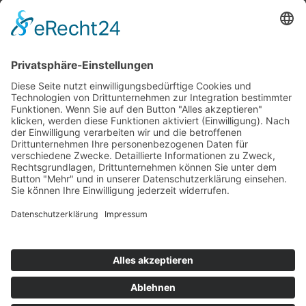
Top 100
Hot 50
Top Neueinsteiger
Highscores
Jahrescharts
Top 100
Hot 50
Top Neueinsteiger
Highscores
Jahrescharts
DJ-Promo buchen