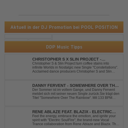
Aktuell in der DJ Promotion bei POOL POSITION
DDP Music Tipps
CHRISTOPHER S X SLIN PROJECT -
CONSTELLATIONS
Christopher S & Slin Project turn coffee stains into
infinite Worlds in Nostalgic new Single "Constellations".
Acclaimed dance producers Christopher S and Slin
Project have joined forces once again to deliver their
highly anticipated new single, "Constellations." Moving
away from standard club ...
DANNY FERVENT - SOMEWHERE OVER THE
RAINBOW
Der Sommer ist im vollem Gange, und Danny Fervent
meldet sich mit seiner neuen Single zurück.Sie trägt den
Titel "Somewhere Over The Rainbow“. Mit 133 BPM
entfaltet sich ein melodischer Trance Sound, der durch
seine atmosphärische Dichte und mitreißende Dynamik
überzeugt. Kraftvolle, zugleich g...
RENE ABLAZE FEAT. BLAZIX - ELECTRIC
SOULFIRE
Feel the energy, embrace the emotion, and ignite your
spirit with "Electric SoulFire", the brand-new Vocal
Trance collaboration from Rene Ablaze and Blazix. This