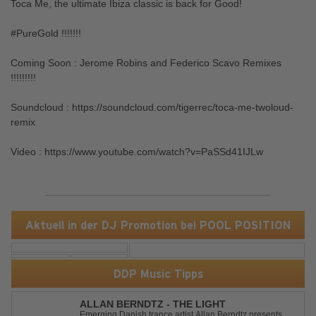
Toca Me, the ultimate Ibiza classic is back for Good!
#PureGold !!!!!!!
Coming Soon : Jerome Robins and Federico Scavo Remixes
!!!!!!!!!
Soundcloud : https://soundcloud.com/tigerrec/toca-me-twoloud-
remix
Video : https://www.youtube.com/watch?v=PaSSd41IJLw
Aktuell in der DJ Promotion bei POOL POSITION
DDP Music Tipps
ALLAN BERNDTZ - THE LIGHT
Emerging Danish trance artist Allan Berndtz presents