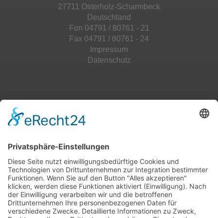
27711 Osterholz-Scharmbeck
Deutschland
Fon 04791 / 80761 - 21
Fax 04791 / 80761 - 24
Impressum
Datenschutz
Top 100
Hot 50
Top Neueinsteiger
Highscores
Jahrescharts
Top 100
Hot 50