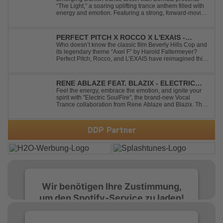
“The Light,” a soaring uplifting trance anthem filled with
energy and emotion. Featuring a strong, forward-moving
melody, the track showcases the signature quality and
spirit of a Future Sequence release.
PERFECT PITCH X ROCCO X L'EXAIS -
DANCING ON FIRE
Who doesn’t know the classic film Beverly Hills Cop and
its legendary theme “Axel F” by Harold Faltermeyer?
Perfect Pitch, Rocco, and L’EXAIS have reimagined this
timeless classic with a fresh, modern approach.
Featuring an original vocal hook and a contemporary
production style, they respectf...
RENE ABLAZE FEAT. BLAZIX - ELECTRIC
SOULFIRE
Feel the energy, embrace the emotion, and ignite your
spirit with "Electric SoulFire", the brand-new Vocal
Trance collaboration from Rene Ablaze and Blazix. This
release delivers two unique journeys through the world
of uplifting melodies and powerful vocals. Classic
Uplifting Vocal Trance me...
DDP Partner
Wir benötigen Ihre Zustimmung,
um den Spotify-Service zu laden!
Wir verwenden Spotify, um Inhalte