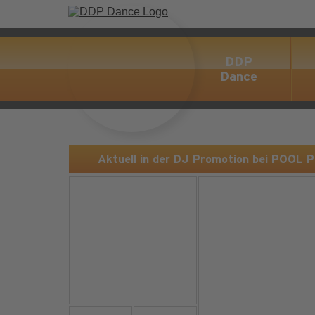
DDP
Dance
Aktuell in der DJ Promotion bei POOL