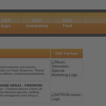
DDP
DDP
DDP
Apps
Anmeldung
Feed
s
DDP Partner
andout releases and remixes,
ction on Future Sequence. "Rising"
nce anthem, combining breathtaking
ucing melodies. A must-...
 JAIME DERAZ - FIREWORK
) – Firework delivers a fresh UK
by infectious grooves, uplifting
this reimagined cover brings a
nal power of the origin...