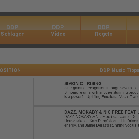
DDP
DDP
DDP
Schlager
Video
Regeln
 POSITION
DDP Music Tipp
SIMONIC - RISING
After gaining recognition through several st
Simonic returns with another stunning produ
is a powerful Uplifting Emotional Vocal Tra
vocals, uplifting energy, and goosebump-ind
DAZZ, MOKABY & NIC FREE FEAT.
DAZZ, MOKABY & Nic Free (feat. Jaime Deraz
House take on Katy Perry's iconic hit. Driven 
energy, and Jaime Deraz's stunning vocals, 
modern club vibe while preserving the emotio