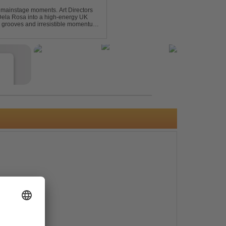
 mainstage moments. Art Directors
Dela Rosa into a high-energy UK
grooves and irresistible momentum.
this remix elevates the o...
e
s
e