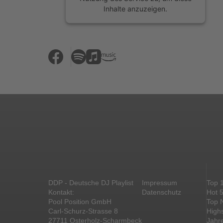
Inhalte anzuzeigen.
Mehr Informationen
Akzeptieren
powered by
Usercentrics Consent
Management Platform
&
eRecht24
DDP - Deutsche DJ Playlist
Impressum
Top 
Kontakt:
Datenschutz
Hot 
Pool Position GmbH
Top 
Carl-Schurz-Strasse 8
High
27711 Osterholz-Scharmbeck
Jahr