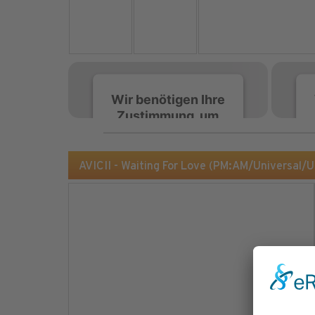
Wir benötigen Ihre
Zustimmung, um
den Spotify-
Service zu laden!
AVICII - Waiting For Love (PM:AM/Universal/
Wir verwenden Spotify,
um Inhalte einzubetten.
Dieser Service kann
Daten zu Ihren
Aktivitäten sammeln.
Bitte lesen Sie die Details
durch und stimmen Sie
der Nutzung des Service
zu, um diese Inhalte
anzuzeigen.