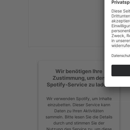
Mehr Informationen
Akzeptieren
powered by
Usercentrics
Consent Management
Platform
&
eRecht24
Wir benötigen Ihre
Zustimmung, um den
Spotify-Service zu laden!
Wir verwenden Spotify, um Inhalte
einzubetten. Dieser Service kann
Daten zu Ihren Aktivitäten
sammeln. Bitte lesen Sie die Details
durch und stimmen Sie der
Nutzung des Service zu, um diese