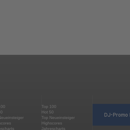
100
Top 100
50
Hot 50
DJ-Promo 
Neueinsteiger
Top Neueinsteiger
scores
Highscores
escharts
Jahrescharts