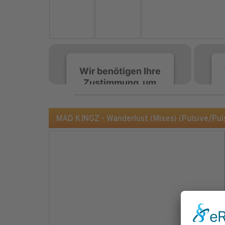
Wir benötigen Ihre
Zustimmung, um
den Spotify-
Service zu laden!
MAD KINGZ - Wanderlust (Mixes) (Pulsive/Pu
Wir verwenden Spotify,
um Inhalte einzubetten.
Dieser Service kann
Daten zu Ihren
Aktivitäten sammeln.
Bitte lesen Sie die Details
durch und stimmen Sie
der Nutzung des Service
zu, um diese Inhalte
anzuzeigen.