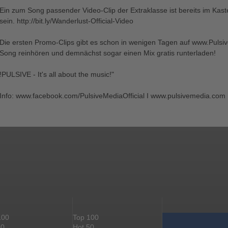
Ein zum Song passender Video-Clip der Extraklasse ist bereits im Kas
sein. http://bit.ly/Wanderlust-Official-Video
Die ersten Promo-Clips gibt es schon in wenigen Tagen auf www.Pulsiv
Song reinhören und demnächst sogar einen Mix gratis runterladen!
!PULSIVE - It's all about the music!"
Info: www.facebook.com/PulsiveMediaOfficial I www.pulsivemedia.com 
100
Top 100
50
Hot 50