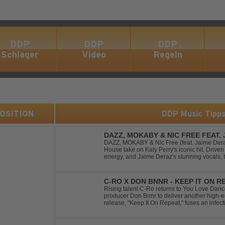
DDP
DDP
DDP
Schlager
Video
Regeln
 POSITION
DDP Music Tipp
DAZZ, MOKABY & NIC FREE FEAT.
DAZZ, MOKABY & Nic Free (feat. Jaime Deraz
House take on Katy Perry's iconic hit. Driven 
energy, and Jaime Deraz's stunning vocals, 
modern club vibe while preserving the emotio
C-RO X DON BNNR - KEEP IT ON R
Rising talent C-Ro returns to You Love Danc
producer Don Bnnr to deliver another high-e
release, "Keep It On Repeat," fuses an infect
of Techno and House, creating the perfect so