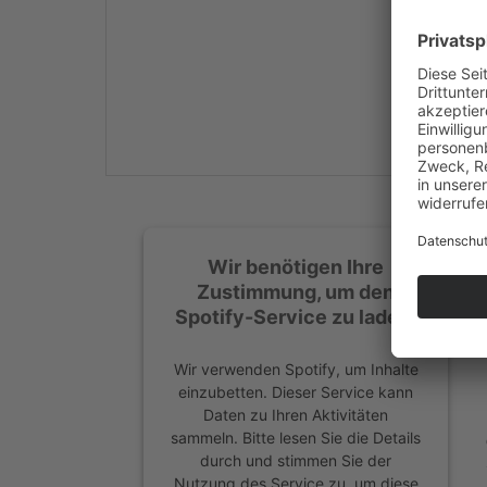
Mehr Informationen
Akzeptieren
powered by
Usercentrics
Consent Management
Platform
&
eRecht24
Wir benötigen Ihre
Zustimmung, um den
Spotify-Service zu laden!
Wir verwenden Spotify, um Inhalte
einzubetten. Dieser Service kann
Daten zu Ihren Aktivitäten
sammeln. Bitte lesen Sie die Details
durch und stimmen Sie der
Nutzung des Service zu, um diese