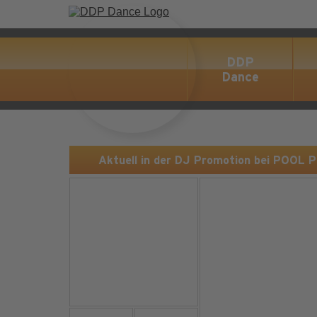
DDP
Dance
Aktuell in der DJ Promotion bei POOL