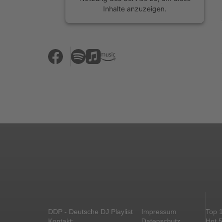
Inhalte anzuzeigen.
Mehr Informationen
Akzeptieren
powered by
Usercentrics Consent
Management Platform
&
eRecht24
DDP - Deutsche DJ Playlist
Impressum
Top 
Kontakt:
Datenschutz
Hot 