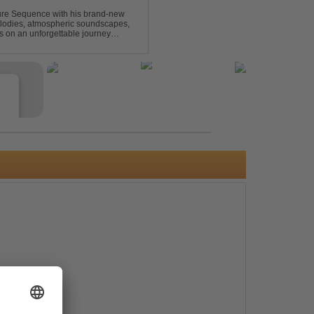
uture Sequence with his brand-new
melodies, atmospheric soundscapes,
rs on an unforgettable journey
g epic breakdowns...
e
s
e