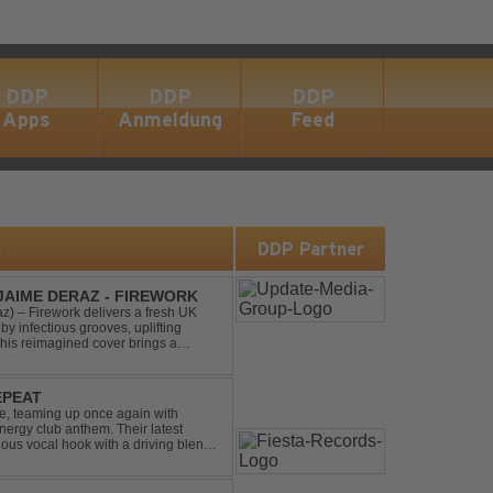
DDP
DDP
DDP
Apps
Anmeldung
Feed
s
DDP Partner
 JAIME DERAZ - FIREWORK
) – Firework delivers a fresh UK
by infectious grooves, uplifting
this reimagined cover brings a
nal power of the origin...
EPEAT
e, teaming up once again with
nergy club anthem. Their latest
ious vocal hook with a driving blend
undtrack for peak-tim...