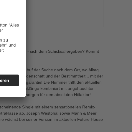
s
erden weniger - sich dem Schicksal ergeben? Kommt
 Zwängen ist. Auf der Suche nach dem Ort, wo Alltag
 Freiheit, Leidenschaft und der Bestimmtheit... mit der
it Ohrwurmgarantie! Die Nummer trifft den aktuellen
ische Gitarrenklänge kombiniert mit angehauchten
rmonea und sorgen für den absoluten Hitfaktor!
rscheinende Single mit einem sensationellen Remix-
Extraklasse ab, Joseph Westphal sowie Mann & Meer
e wächst bei seiner Version im aktuellen Future House