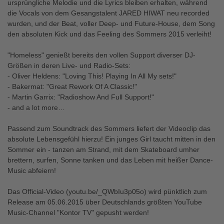
ursprüngliche Melodie und die Lyrics bleiben erhalten, während
die Vocals von dem Gesangstalent JARED HIWAT neu recorded
wurden, und der Beat, voller Deep- und Future-House, dem Song
den absoluten Kick und das Feeling des Sommers 2015 verleiht!
"Homeless" genießt bereits den vollen Support diverser DJ-
Größen in deren Live- und Radio-Sets:
- Oliver Heldens: "Loving This! Playing In All My sets!"
- Bakermat: "Great Rework Of A Classic!"
- Martin Garrix: "Radioshow And Full Support!"
- and a lot more…
Passend zum Soundtrack des Sommers liefert der Videoclip das
absolute Lebensgefühl hierzu! Ein junges Girl taucht mitten in den
Sommer ein - tanzen am Strand, mit dem Skateboard umher
brettern, surfen, Sonne tanken und das Leben mit heißer Dance-
Music abfeiern!
Das Official-Video (youtu.be/_QWbIu3p05o) wird pünktlich zum
Release am 05.06.2015 über Deutschlands größten YouTube
Music-Channel "Kontor TV" gepusht werden!