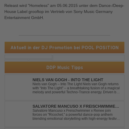
Releast wird "Homeless" am 05.06.2015 unter dem Dance-/Deep-
House Label grooftop im Vertrieb von Sony Music Germany
Entertainment GmbH.
Aktuell in der DJ Promotion bei POOL POSITION
DDP Music Tipps
NIELS VAN GOGH - INTO THE LIGHT
Niels van Gogh – Into The Light Niels van Gogh returns
with “Into The Light” – a breathtaking fusion of a magical
melody and powerful Techno-Trance energy. Driven by
euphoric synths, soaring emotions, and a massive peak-
time groove, this track delivers pure goosebumps from
start to finish. Kn...
SALVATORE MANCUSO X FREISCHWIMMER
X RENEE - RICOCHET
Salvatore Mancuso x Freischwimmer x Renee join
forces on "Ricochet," a powerful dance-pop anthem
blending emotional storytelling with high-energy festival
production. Inspired by Bruce Springsteen's For You, the
track transforms a timeless theme into a fresh, modern