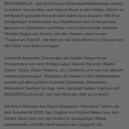
BOUGENVILLA - das DJ-Duo aus Rotterdam/Niederlande vereint
in seinem Sound alles, was Dance-Music in den letzten Jahren so
erfolgreich gemacht hat und setzt dabei neue Impulse. Mit ihrer
einzigartigen Kombination aus Mainstream und Underground,
gepaart mit Elementen aus Deep- und Future-House, kreieren
Shefida Nagel und Jeremy van der Hoeven einen neuen
"Trademark-Sound", mit dem sie die Dancefloors zur Ekstase und
die Clubs zum Beben bringen!
Innerhalb kürzester Zeit wurden die beiden Deep-House
Produzenten von dem Erfolgs-Label Spinnin Records (Martin
Garrix, Tiesto, Oliver Heldens, etc.) entdeckt und nun von diesem
weltweit gemanaged. Nachdem die beiden in den Niederlanden
bereits auf allen großen Festivals (Madness, Mysterious,
Rotterdam Stadium De Kap, uvm.) gespielt haben, machen sich
BOUGENVILLA bereit, nun den Rest der Welt zu erobern!
Mit ihrem Remake des Dance-Klassikers "Homeless" liefern sie
den Sommerhit 2015! Das Original von Crystal Waters aus den
frühen 90ern wird von den beiden in einzigartiger Weise
wiederbelebt und trifft damit absolut den Zeitgeist! Die