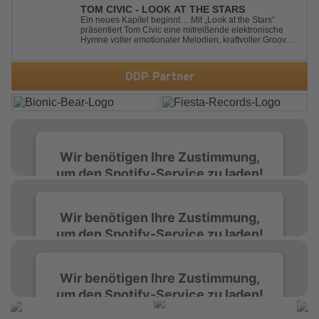
dance experience. Crafted by...
TOM CIVIC - LOOK AT THE STARS
Ein neues Kapitel beginnt… Mit „Look at the Stars“
präsentiert Tom Civic eine mitreißende elektronische
Hymne voller emotionaler Melodien, kraftvoller Grooves
und dem Gefühl, über das Gewöhnliche
hinauszublicken. Bekannt für seine einzigartige
Verbindung aus Dance, House und elektronische...
DDP Partner
Wir benötigen Ihre Zustimmung,
um den Spotify-Service zu laden!
Wir verwenden Spotify, um Inhalte
Wir benötigen Ihre Zustimmung,
einzubetten. Dieser Service kann Daten zu
um den Spotify-Service zu laden!
Ihren Aktivitäten sammeln. Bitte lesen Sie die
Details durch und stimmen Sie der Nutzung
des Service zu, um diese Inhalte anzuzeigen.
Wir verwenden Spotify, um Inhalte
Wir benötigen Ihre Zustimmung,
einzubetten. Dieser Service kann Daten zu
um den Spotify-Service zu laden!
Ihren Aktivitäten sammeln. Bitte lesen Sie die
Mehr Informationen
Details durch und stimmen Sie der Nutzung