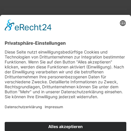
Top 100
Hot 50
Top Neueinsteiger
Highscores
Jahrescharts
Top 100
Hot 50
Top Neueinsteiger
Highscores
Jahrescharts