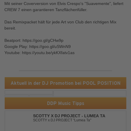
Mit seiner Coverversion von Elvis Crespo's "Suavemente", liefert
CREW 7 einen garantieren Tanzflächenfüller.
Das Remixpacket hält für jede Art von Club den richtigen Mix
bereit.
Beatport: https://goo.gl/gCHw9p
Google Play: https://goo.gl/uSWnN9
Youtube: https://youtu.be/ykKXfatv1as
Aktuell in der DJ Promotion bei POOL POSITION
DDP Music Tipps
SCOTTY X DJ PROJECT - LUMEA TA
SCOTTY x DJ PROJECT "Lumea Ta"