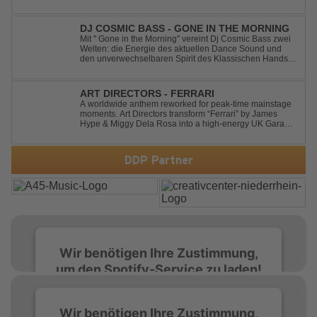
DJ COSMIC BASS - GONE IN THE MORNING
Mit '' Gone in the Morning'' vereint Dj Cosmic Bass zwei
Welten: die Energie des aktuellen Dance Sound und
den unverwechselbaren Spirit des Klassischen Hands
Up. Ein Soundtrack für eine unvergessliche Nacht!
ART DIRECTORS - FERRARI
A worldwide anthem reworked for peak-time mainstage
moments. Art Directors transform “Ferrari” by James
Hype & Miggy Dela Rosa into a high-energy UK Garage
House weapon, packed with punchy grooves and
irresistible momentum. Designed for clubs and festival
crowds alike, this remix elevates the o...
DDP Partner
Wir benötigen Ihre Zustimmung,
um den Spotify-Service zu laden!
Wir verwenden Spotify, um Inhalte
Wir benötigen Ihre Zustimmung,