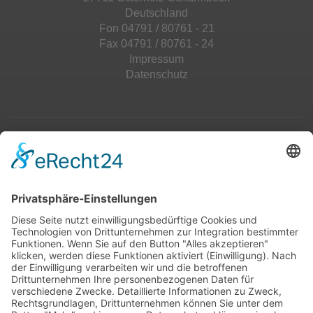
Deutschland
Fon 04791 / 80761 - 21
Fax 04791 / 80761 - 24
Impressum
Datenschutz
Top 100
Hot 50
Top Neueinsteiger
Highscores
Jahrescharts
Top 100
Hot 50
Top Neueinsteiger