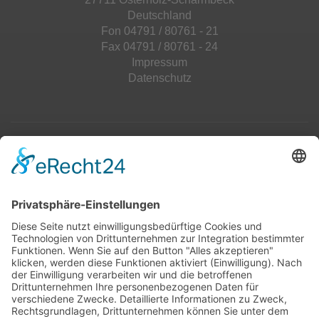
Deutschland
Fon 04791 / 80761 - 21
Fax 04791 / 80761 - 24
Impressum
Datenschutz
Top 100
Hot 50
Top Neueinsteiger
Highscores
Jahrescharts
Top 100
Hot 50
Top Neueinsteiger