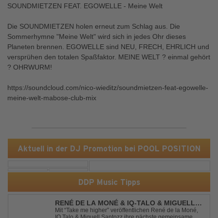
SOUNDMIETZEN FEAT. EGOWELLE - Meine Welt
Die SOUNDMIETZEN holen erneut zum Schlag aus. Die
Sommerhymne "Meine Welt" wird sich in jedes Ohr dieses
Planeten brennen. EGOWELLE sind NEU, FRECH, EHRLICH und
versprühen den totalen Spaßfaktor. MEINE WELT ? einmal gehört
? OHRWURM!
https://soundcloud.com/nico-wieditz/soundmietzen-feat-egowelle-
meine-welt-mabose-club-mix
Aktuell in der DJ Promotion bei POOL POSITION
DDP Music Tipps
RENÉ DE LA MONÉ & IQ-TALO & MIGUELL
SANTOZZ - TAKE ME HIGHER
Mit “Take me higher” veröffentlichen René de la Moné,
IQ Talo & Miguell Santozz ihre nächste gemeinsame