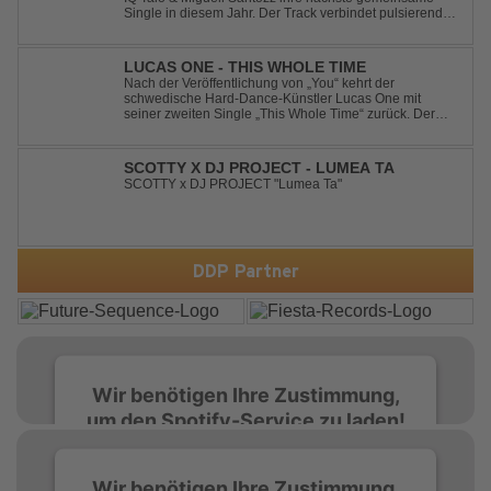
Single in diesem Jahr. Der Track verbindet pulsierenden
Afro-House-Elemente mit treibenden Deep-House-
Grooves zu einem sinnlich atmosphärischen
Musikerlebnis. Hypnotische Percussions verschm...
LUCAS ONE - THIS WHOLE TIME
Nach der Veröffentlichung von „You“ kehrt der
schwedische Hard-Dance-Künstler Lucas One mit
seiner zweiten Single „This Whole Time“ zurück. Der
Track verbindet emotionale Texte mit der kraftvollen
Energie des Hard Dance und erzählt eine Geschichte
von Reue, Liebeskummer und der Erkenntnis des w...
SCOTTY X DJ PROJECT - LUMEA TA
SCOTTY x DJ PROJECT "Lumea Ta"
DDP Partner
Wir benötigen Ihre Zustimmung,
um den Spotify-Service zu laden!
Wir verwenden Spotify, um Inhalte
Wir benötigen Ihre Zustimmung,