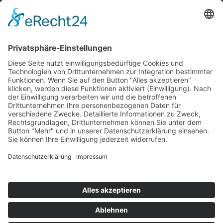
Top 100
Hot 50
Top Neueinsteiger
Highscores
Jahrescharts
Top 100
Hot 50
Top Neueinsteiger
Highscores
Jahrescharts
DJ-Promo buchen