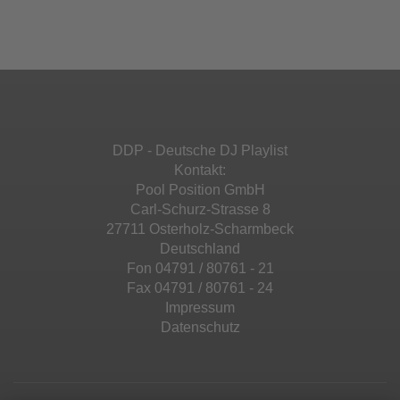
Ihren Aktivitäten sammeln. Bitte lesen Sie die
Mehr Informationen
powered by
Usercentrics Consent
Details durch und stimmen Sie der Nutzung
Management Platform
&
eRecht24
des Service zu, um diese Inhalte anzuzeigen.
Akzeptieren
Mehr Informationen
powered by
Usercentrics Consent
Management Platform
&
eRecht24
Akzeptieren
DDP - Deutsche DJ Playlist
powered by
Usercentrics Consent
Kontakt:
Management Platform
&
eRecht24
Pool Position GmbH
Carl-Schurz-Strasse 8
27711 Osterholz-Scharmbeck
Deutschland
Fon 04791 / 80761 - 21
Fax 04791 / 80761 - 24
Impressum
Datenschutz