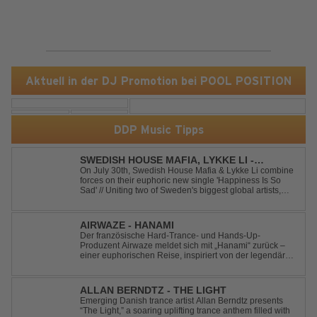
Aktuell in der DJ Promotion bei POOL POSITION
DDP Music Tipps
SWEDISH HOUSE MAFIA, LYKKE LI -
HAPPINESS IS SO SAD
On July 30th, Swedish House Mafia & Lykke Li combine
forces on their euphoric new single 'Happiness Is So
Sad' // Uniting two of Sweden's biggest global artists,
'Happiness Is So Sad' is a record that reflects on how the
happiest moments are often the hardest to say goodbye
to // The track was ...
AIRWAZE - HANAMI
Der französische Hard-Trance- und Hands-Up-
Produzent Airwaze meldet sich mit „Hanami“ zurück –
einer euphorischen Reise, inspiriert von der legendären
japanischen Kirschblütenzeit. Durch die Kombination
aus mitreißenden Melodien, energiegeladenen
Rhythmen und emotionalen Vocals fängt der Track ...
ALLAN BERNDTZ - THE LIGHT
Emerging Danish trance artist Allan Berndtz presents
“The Light,” a soaring uplifting trance anthem filled with