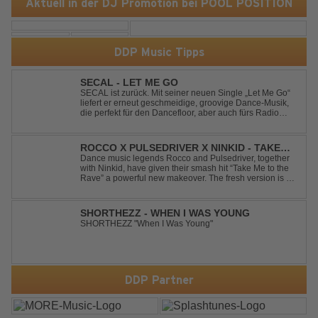
Aktuell in der DJ Promotion bei POOL POSITION
DDP Music Tipps
SECAL - LET ME GO
SECAL ist zurück. Mit seiner neuen Single „Let Me Go“
liefert er erneut geschmeidige, groovige Dance-Musik,
die perfekt für den Dancefloor, aber auch fürs Radio
oder die persönliche Dance-Playlist im Alltag geeignet
ist. Deep House trifft auf Dance-Pop – man darf
gespannt sein, was als Nächstes...
ROCCO X PULSEDRIVER X NINKID - TAKE
ME TO THE RAVE (FESTIVAL MIX)
Dance music legends Rocco and Pulsedriver, together
with Ninkid, have given their smash hit “Take Me to the
Rave” a powerful new makeover. The fresh version is set
to ignite dance floors and bring every festival to a boiling
point. Featuring massive kicks and the beloved melody
that made the or...
SHORTHEZZ - WHEN I WAS YOUNG
SHORTHEZZ "When I Was Young"
DDP Partner