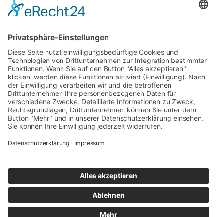
Top 100
Hot 50
Top Neueinsteiger
Highscores
Jahrescharts
Top 100
Hot 50
Top Neueinsteiger
Highscores
Jahrescharts
DJ-Promo buchen