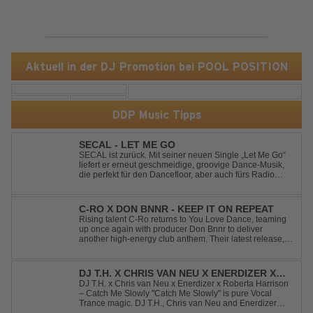
Aktuell in der DJ Promotion bei POOL POSITION
DDP Music Tipps
SECAL - LET ME GO
SECAL ist zurück. Mit seiner neuen Single „Let Me Go“
liefert er erneut geschmeidige, groovige Dance-Musik,
die perfekt für den Dancefloor, aber auch fürs Radio
oder die persönliche Dance-Playlist im Alltag geeignet
ist. Deep House trifft auf Dance-Pop – man darf
gespannt sein, was als Nächstes...
C-RO X DON BNNR - KEEP IT ON REPEAT
Rising talent C-Ro returns to You Love Dance, teaming
up once again with producer Don Bnnr to deliver
another high-energy club anthem. Their latest release,
"Keep It On Repeat," fuses an infectious vocal hook with
a driving blend of Techno and House, creating the
perfect soundtrack for peak-tim...
DJ T.H. X CHRIS VAN NEU X ENERDIZER X
ROBERTA HARRISON - CATCH ME SLOWLY
DJ T.H. x Chris van Neu x Enerdizer x Roberta Harrison
– Catch Me Slowly "Catch Me Slowly" is pure Vocal
Trance magic. DJ T.H., Chris van Neu and Enerdizer