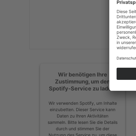
Mehr Informationen
Akzeptieren
powered by
Usercentrics
Consent Management
Platform
&
eRecht24
Wir benötigen Ihre
Zustimmung, um den
Spotify-Service zu laden!
Wir verwenden Spotify, um Inhalte
einzubetten. Dieser Service kann
Daten zu Ihren Aktivitäten
sammeln. Bitte lesen Sie die Details
durch und stimmen Sie der
Nutzung des Service zu, um diese