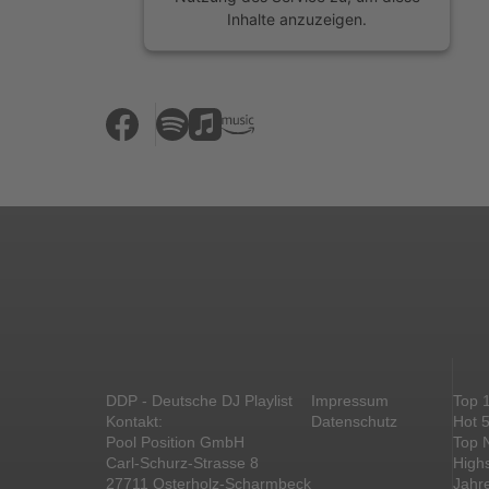
Inhalte anzuzeigen.
Mehr Informationen
Akzeptieren
powered by
Usercentrics Consent
Management Platform
&
eRecht24
DDP - Deutsche DJ Playlist
Impressum
Top 
Kontakt:
Datenschutz
Hot 
Pool Position GmbH
Top 
Carl-Schurz-Strasse 8
High
27711 Osterholz-Scharmbeck
Jahr