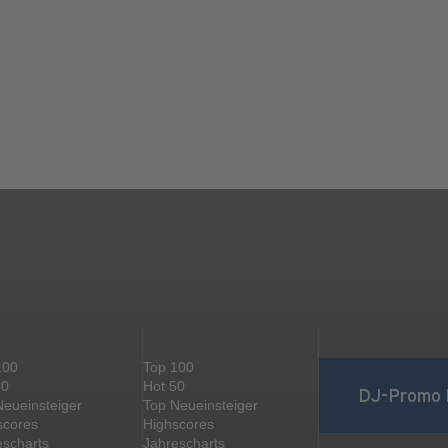
100
Top 100
50
Hot 50
DJ-Promo 
Neueinsteiger
Top Neueinsteiger
scores
Highscores
escharts
Jahrescharts