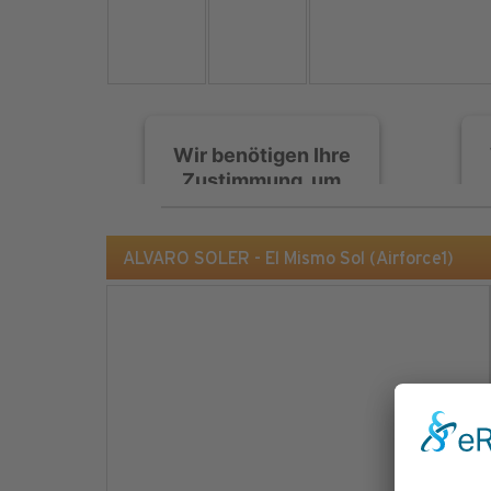
Wir benötigen Ihre
Zustimmung, um
den Spotify-
Service zu laden!
ALVARO SOLER - El Mismo Sol (Airforce1)
Wir verwenden Spotify,
um Inhalte einzubetten.
Dieser Service kann
Daten zu Ihren
Aktivitäten sammeln.
Bitte lesen Sie die Details
durch und stimmen Sie
der Nutzung des Service
zu, um diese Inhalte
anzuzeigen.