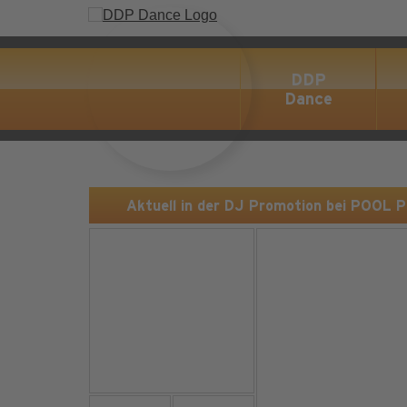
DDP
Dance
Aktuell in der DJ Promotion bei POOL