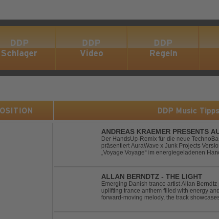
DDP
DDP
DDP
Schlager
Video
Regeln
 POSITION
DDP Music Tipp
ANDREAS KRAEMER PRESENTS AU
VOYAGE VOYAGE (TIMSTER & NINT
Der HandsUp-Remix für die neue TechnoBas
präsentiert AuraWave x Junk Projects Versi
„Voyage Voyage“ im energiegeladenen Hand
Das HandsUp-Duo aus Nordrhein-Westfalen 
druckvoll...
ALLAN BERNDTZ - THE LIGHT
Emerging Danish trance artist Allan Berndtz 
uplifting trance anthem filled with energy an
forward-moving melody, the track showcases t
Future Sequence release.