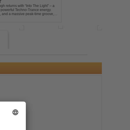
T
gh returns with “Into The Light” – a
d powerful Techno-Trance energy.
s, and a massive peak-time groove,
 to finish. Kn...
e
s
e