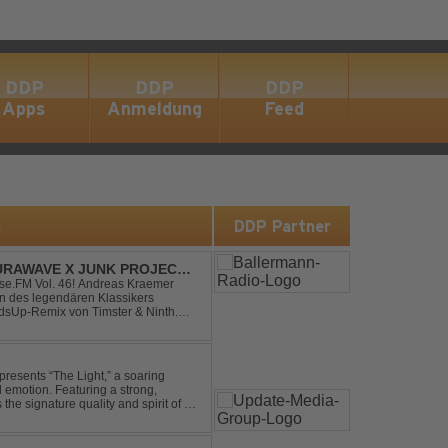
DDP
DDP
DDP
Apps
Anmeldung
Feed
s
DDP Partner
RAWAVE X JUNK PROJECT -
H REMIX)
e.FM Vol. 46! Andreas Kraemer
on des legendären Klassikers
sUp-Remix von Timster & Ninth.
verwandelt den zeitlosen Song mit
presents “The Light,” a soaring
d emotion. Featuring a strong,
he signature quality and spirit of a