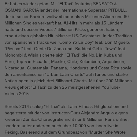
Er hat es wieder getan: Mit "El Taxi" featuring SENSATO &
OSMANI GARCIA landet der internationale Superstar PITBULL,
der in seiner Karriere weltweit mehr als 5 Millionen Alben und 60
Millionen Singles verkauft hat, #1-Hits in mehr als 15 Ländern
hatte und dessen Videos 7 Billionen Klicks generiert haben,
erneut einen globalen Hit inklusive US-Goldstatus. In der Tradition
von spanischen Tracks wie "Como Yo Le Doy" feat. Don Miguelo,
"Piensas" feat. Gente De Zona und "Baddest Girl in Town" feat.
Mohombi & Wisin sicherte sich "El Taxi" die No.1 in Kuba und
Peru, Top 5 in Ecuador, Mexiko, Chile, Kolumbien, Argentinien,
Nicaragua, Guatemala, Panama, Honduras und Costa Rica sowie
den amerikanischen "Urban Latin Charts" auf iTunes und starke
Notierungen in gleich drei Billboard-Charts. Mit über 200 Millionen
Views gehört "El Taxi" zu den 25 meistgesehenen YouTube-
Videos 2015.
Bereits 2014 schlug "El Taxi" als Latin-Fitness-Hit global ein und
begeisterte mit der von Instructor-Guru Alejandro Angulo eigens
kreierten Zumba-Choreografie nicht nur 8 Millionen Fans online,
sondern unter anderem auch über 10.000 von ihnen live in
Peking. Basierend auf dem Grundbeat von "Murder She Wrote"