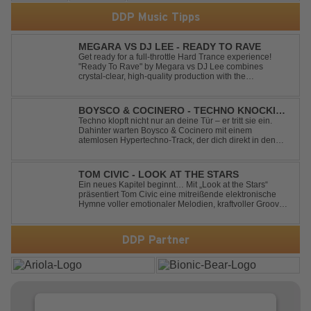
DDP Music Tipps
MEGARA VS DJ LEE - READY TO RAVE
Get ready for a full-throttle Hard Trance experience!
"Ready To Rave" by Megara vs DJ Lee combines
crystal-clear, high-quality production with the
unmistakable spirit of the '90s. Driven by an uplifting,
high-energy melody and pounding, stomping drums, this
track delivers pure rave nostalgia wh...
BOYSCO & COCINERO - TECHNO KNOCKIN'
AT YOUR DOOR
Techno klopft nicht nur an deine Tür – er tritt sie ein.
Dahinter warten Boysco & Cocinero mit einem
atemlosen Hypertechno-Track, der dich direkt in den
Partymodus katapultiert. „Techno Knockin' At Your Door“
kennt nur eine Richtung: nach vorn. Bounce, bounce,
bounce!
TOM CIVIC - LOOK AT THE STARS
Ein neues Kapitel beginnt… Mit „Look at the Stars“
präsentiert Tom Civic eine mitreißende elektronische
Hymne voller emotionaler Melodien, kraftvoller Grooves
und dem Gefühl, über das Gewöhnliche
hinauszublicken. Bekannt für seine einzigartige
Verbindung aus Dance, House und elektronische...
DDP Partner