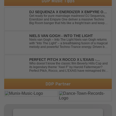
DDP Music Tipps
DJ SEQUENZA X ENERDIZER X EMPYRE ONE
- UNTIL THE MORNING LIGHT
Get ready for pure mainstage madness! DJ Sequenza,
Enerdizer and Empyre One deliver a massive Techno
Big Room banger that hits like a freight train and keeps
the energy at maximum from the first kick to the final
drop. Packed with explosive synths, pounding basslines
and an unstoppable festival...
NIELS VAN GOGH - INTO THE LIGHT
Niels van Gogh – Into The Light Niels van Gogh returns
with “Into The Light” – a breathtaking fusion of a magical
melody and powerful Techno-Trance energy. Driven by
euphoric synths, soaring emotions, and a massive peak-
time groove, this track delivers pure goosebumps from
start to finish. Kn...
PERFECT PITCH X ROCCO X L'EXAIS -
DANCING ON FIRE
Who doesn’t know the classic film Beverly Hills Cop and
its legendary theme “Axel F” by Harold Faltermeyer?
Perfect Pitch, Rocco, and L’EXAIS have reimagined this
timeless classic with a fresh, modern approach.
Featuring an original vocal hook and a contemporary
production style, they respectf...
DDP Partner