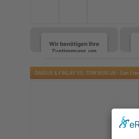
Wir benötigen Ihre
Zustimmung, um
den Spotify-
Service zu laden!
DARIUS & FINLAY VS. TOM BORIJN - San Franc
Wir verwenden Spotify,
um Inhalte einzubetten.
Dieser Service kann
Daten zu Ihren
Aktivitäten sammeln.
Bitte lesen Sie die Details
durch und stimmen Sie
der Nutzung des Service
zu, um diese Inhalte
anzuzeigen.