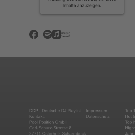
Inhalte anzuzeigen.
Mehr Informationen
Akzeptieren
powered by
Usercentrics Consent
Management Platform
&
eRecht24
DDP - Deutsche DJ Playlist
Impressum
Top 
Kontakt:
Datenschutz
Hot 
Pool Position GmbH
Top 
Carl-Schurz-Strasse 8
High
27711 Osterholz-Scharmbeck
Jahr