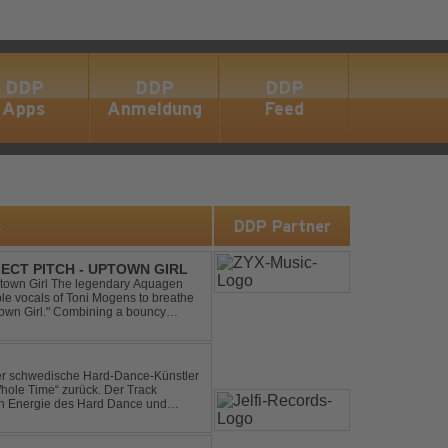
DDP
DDP
DDP
Apps
Anmeldung
Feed
s
DDP Partner
ECT PITCH - UPTOWN GIRL
ptown Girl The legendary Aquagen
ible vocals of Toni Mogens to breathe
Uptown Girl." Combining a bouncy
his modern da...
der schwedische Hard-Dance-Künstler
Whole Time“ zurück. Der Track
len Energie des Hard Dance und
mmer und der Erkenntnis des w...