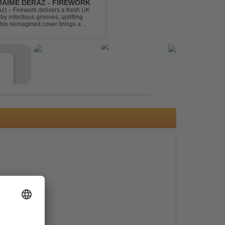
 JAIME DERAZ - FIREWORK
) – Firework delivers a fresh UK
by infectious grooves, uplifting
this reimagined cover brings a
nal power of the origin...
e
s
e