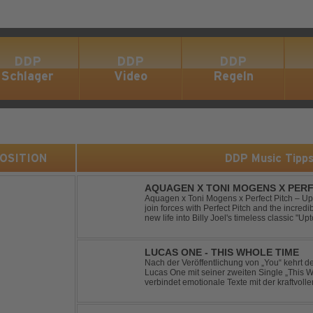
DDP
DDP
DDP
Schlager
Video
Regeln
 POSITION
DDP Music Tipp
AQUAGEN X TONI MOGENS X PERF
Aquagen x Toni Mogens x Perfect Pitch – U
join forces with Perfect Pitch and the incred
new life into Billy Joel's timeless classic "
bassline and a fresh, feel-good production, t
LUCAS ONE - THIS WHOLE TIME
Nach der Veröffentlichung von „You“ kehrt 
Lucas One mit seiner zweiten Single „This 
verbindet emotionale Texte mit der kraftvol
erzählt eine Geschichte von Reue, Liebesku