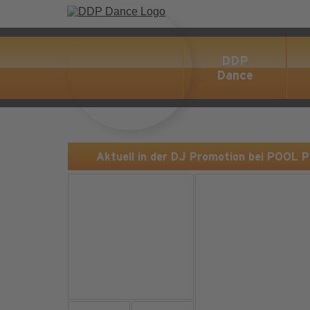
DDP
Dance
Aktuell in der DJ Promotion bei POOL