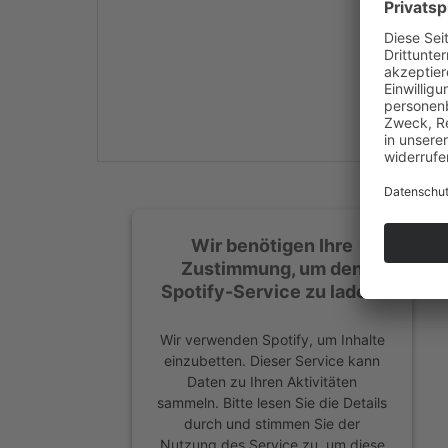
Mehr Informationen
Akzeptieren
powered by
Usercentrics
Consent Management
Platform
&
eRecht24
Wir benötigen Ihre
Zustimmung, um den
Spotify-Service zu laden!
Wir verwenden Spotify, um Inhalte
einzubetten. Dieser Service kann
Daten zu Ihren Aktivitäten
sammeln. Bitte lesen Sie die Details
durch und stimmen Sie der
Nutzung des Service zu, um diese