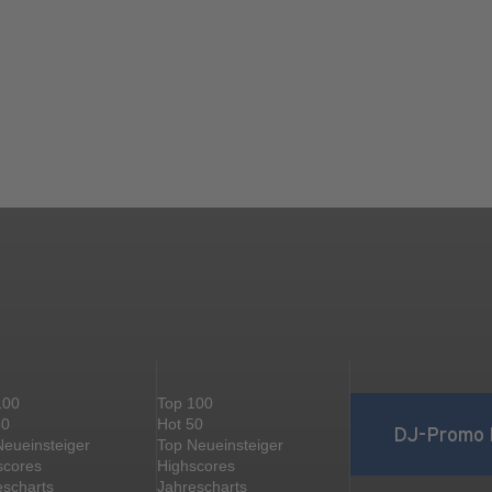
100
Top 100
50
Hot 50
DJ-Promo 
Neueinsteiger
Top Neueinsteiger
scores
Highscores
escharts
Jahrescharts