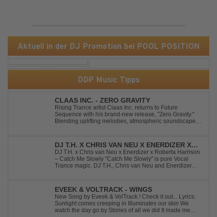
Aktuell in der DJ Promotion bei POOL POSITION
DDP Music Tipps
CLAAS INC. - ZERO GRAVITY
Rising Trance artist Claas Inc. returns to Future
Sequence with his brand-new release, "Zero Gravity."
Blending uplifting melodies, atmospheric soundscapes,
and powerful energy, this track takes listeners on an
unforgettable journey through the finest Uplifting Trance.
Featuring epic breakdowns...
DJ T.H. X CHRIS VAN NEU X ENERDIZER X
ROBERTA HARRISON - CATCH ME SLOWLY
DJ T.H. x Chris van Neu x Enerdizer x Roberta Harrison
– Catch Me Slowly "Catch Me Slowly" is pure Vocal
Trance magic. DJ T.H., Chris van Neu and Enerdizer
create an uplifting journey filled with emotional
melodies, euphoric energy and that unmistakable
Balearic Ibiza trance vibe. At the hear...
EVEEK & VOLTRACK - WINGS
New Song by Eveek & VolTrack ! Check it out... Lyrics:
Sunlight comes creeping in Illuminates our skin We
watch the day go by Stories of all we did It made me