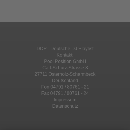
Ihren Aktivitäten sammeln. Bitte lesen Sie die
Mehr Informationen
powered by
Usercentrics Consent
Details durch und stimmen Sie der Nutzung
Management Platform
&
eRecht24
des Service zu, um diese Inhalte anzuzeigen.
Akzeptieren
Mehr Informationen
powered by
Usercentrics Consent
Management Platform
&
eRecht24
Akzeptieren
DDP - Deutsche DJ Playlist
powered by
Usercentrics Consent
Kontakt:
Management Platform
&
eRecht24
Pool Position GmbH
Carl-Schurz-Strasse 8
27711 Osterholz-Scharmbeck
Deutschland
Fon 04791 / 80761 - 21
Fax 04791 / 80761 - 24
Impressum
Datenschutz