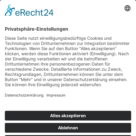
Top 100
Hot 50
Top Neueinsteiger
Highscores
Jahrescharts
Top 100
Hot 50
Top Neueinsteiger
Highscores
Jahrescharts
DJ-Promo buchen