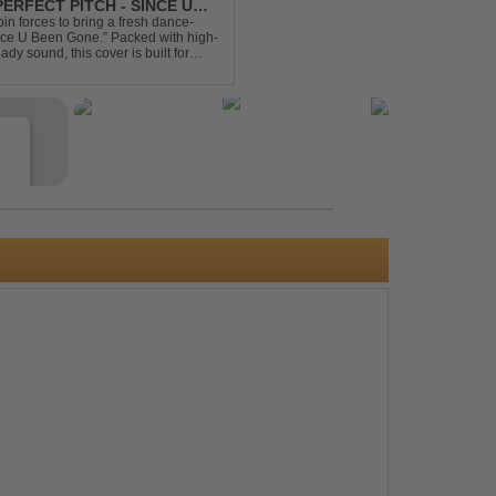
ERFECT PITCH - SINCE U
in forces to bring a fresh dance-
Since U Been Gone.” Packed with high-
ady sound, this cover is built for
efloor ...
e
s
e