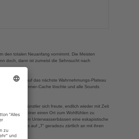
s
bum den totalen Neuanfang vornimmt. Die Meisten
enn doch, dann ist zumeist die Sehnsucht nach
it „7“ weltweit auf das nächste Wahrnehmungs-Plateau
währte Kalkbrenner-Cache löschte und alle Sounds
, dass der Künstler sich freute, endlich wieder mit Zeit
Ambition, dem Hörer einen Ort zum Wohlfühlen zu
it seinen tiefen Unterwasserbässen eine eskapistische
ch die Songs auf „7“ geradezu zärtlich an mit ihren
Prise Trance.