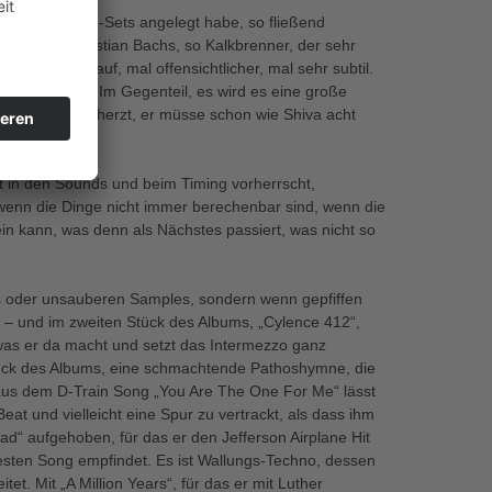
auf seine Live-Sets angelegt habe, so fließend
s Johann Sebastian Bachs, so Kalkbrenner, der sehr
n anderen auf, mal offensichtlicher, mal sehr subtil.
t, der täuscht. Im Gegenteil, es wird es eine große
alkbrenner scherzt, er müsse schon wie Shiva acht
it in den Sounds und beim Timing vorherrscht,
 wenn die Dinge nicht immer berechenbar sind, wenn die
sein kann, was denn als Nächstes passiert, was nicht so
ys oder unsauberen Samples, sondern wenn gepfiffen
n – und im zweiten Stück des Albums, „Cylence 412“,
 was er da macht und setzt das Intermezzo ganz
 Stück des Albums, eine schmachtende Pathoshymne, die
aus dem D-Train Song „You Are The One For Me“ lässt
t und vielleicht eine Spur zu vertrackt, als dass ihm
ead“ aufgehoben, für das er den Jefferson Airplane Hit
besten Song empfindet. Es ist Wallungs-Techno, dessen
. Mit „A Million Years“, für das er mit Luther