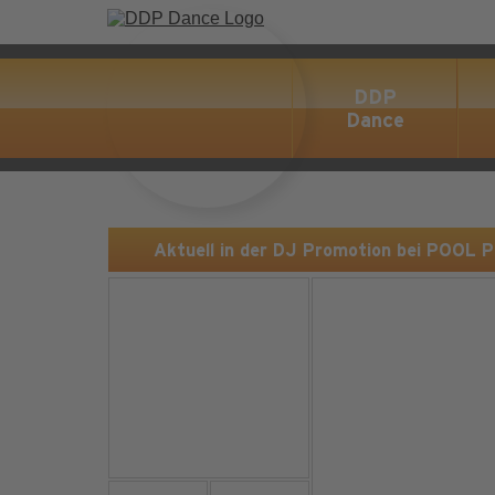
DDP
Dance
Aktuell in der DJ Promotion bei POOL