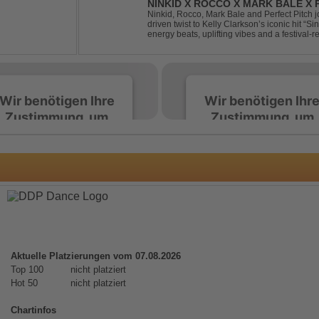
NINKID X ROCCO X MARK BALE X P
BEEN GONE
Ninkid, Rocco, Mark Bale and Perfect Pitch jo
driven twist to Kelly Clarkson’s iconic hit “
energy beats, uplifting vibes and a festival-re
peak-time sets, radio rotations and every danc
Wir benötigen Ihre
Wir benötigen Ihr
Zustimmung, um
Zustimmung, um
den Spotify-
den Spotify-
Service zu laden!
Service zu laden!
)
Wir verwenden Spotify,
Wir verwenden Spotify,
um Inhalte einzubetten.
um Inhalte einzubetten.
Dieser Service kann
Dieser Service kann
Daten zu Ihren
Daten zu Ihren
Aktivitäten sammeln.
Aktivitäten sammeln.
Aktuelle Platzierungen vom 07.08.2026
Bitte lesen Sie die Details
Bitte lesen Sie die Detail
Top 100
nicht platziert
durch und stimmen Sie
durch und stimmen Sie
Hot 50
nicht platziert
der Nutzung des Service
der Nutzung des Servic
zu, um diese Inhalte
zu, um diese Inhalte
Chartinfos
anzuzeigen.
anzuzeigen.