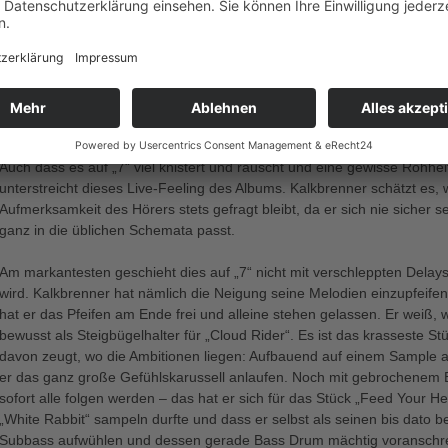
Interessanterweise könnte man meinen, dass er das Album im Hinblick 
erscheint es einem und so referenzreich – analog zu den Etüden eine
gerne Klassik hört - tauchen Themen aus dem einen Song immer wieder i
Doch der Eindruck, dass dies direkt zu den Auftritten Kalkbrenners führ
Herausforderung, die komplexen Arrangements alleine aufzuführen – K
Arme besitzen, um das zu bewerkstelligen.
Auch dass es auf „7“ viel knistert und rauscht und eine gewisse Rohhe
unterstreicht dieses Live-Feeling des Albums. Kalkbrenner schätzt es,
Aufmerksamkeit des Hörers stets gefragt bleibt, da er sich nie sicher 
ganz in die üblichen Schemata passt.
Am markantesten geschieht dies auf „7“ nicht mit verschleppten Dela
wird. Kalkbrenner hat nämlich die Neigung seine Melodien einzupfeife
hat er das Pfeifen am Ende frei und alleine stehen gelassen. Er weiß,
bewusst als Steigbügelhalter für „Cloud Rider“. Es ist das krasseste
davon zeugt, wo die Ambitionen liegen: Aufbauend auf einem Sample 
er das ganz große Gefühlskarussell anlaufen. Noch mit gebrochenem Bea
sofort alle folgen werden – das hat er sich für das Stück „Feed Your H
„White Rabbit“ sampeln durfte und dass er selbst als seinen bis dato 
Subbass aufwühlen und dessen gerade Bass Drum mächtig voranschreitet