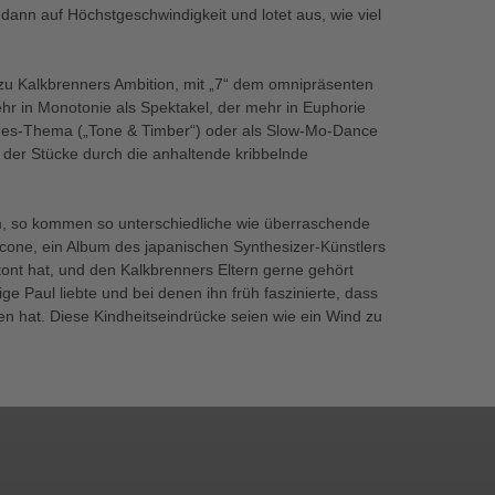
dann auf Höchstgeschwindigkeit und lotet aus, wie viel
zu Kalkbrenners Ambition, mit „7“ dem omnipräsenten
r in Monotonie als Spektakel, der mehr in Euphorie
, Blues-Thema („Tone & Timber“) oder als Slow-Mo-Dance
nz der Stücke durch die anhaltende kribbelnde
 so kommen so unterschiedliche wie überraschende
cone, ein Album des japanischen Synthesizer-Künstlers
tont hat, und den Kalkbrenners Eltern gerne gehört
ge Paul liebte und bei denen ihn früh faszinierte, dass
gen hat. Diese Kindheitseindrücke seien wie ein Wind zu