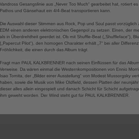
Vandross Gesangslinie aus „Never Too Much“ gearbeitet hat, rotiert es 
Pathos und Gänsehaut ein 4/4-Beat transportieren kann.
Die Auswahl dieser Stimmen aus Rock, Pop und Soul passt vorzüglich 
EDM einen anderen elektronischen Gegenpol zu setzen. Einen, der meh
als in Überdrehtheit geerdet ist. Ob mit Shuffle-Beat („Shuffleface“)
(„Papercut Pilot“), den homogen Charakter erhält „7“ bei aller Differe
Fröhlichkeit, die einen durch das Album trägt.
Fragt man PAUL KALKBRENNER nach seinen Einflüssen für das Album,
Verweise. Da wären einmal die Westernkompositionen von Ennio Morri
Isao Tomita, der „Bilder einer Ausstellung“ von Modest Mussorgsky ver
haben, sowie die Musik von Mike Oldfield, dessen Platten der neunjähri
dieser alles allein eingespielt und danach Schicht für Schicht aufgetra
ihm geweht worden. Der Wind steht gut für PAUL KALKBRENNER.