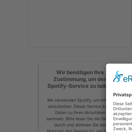
Mehr Informationen
Akzeptieren
powered by
Usercentrics
Consent Management
Platform
&
eRecht24
Wir benötigen Ihre
Zustimmung, um den
Spotify-Service zu laden!
Wir verwenden Spotify, um Inhalte
einzubetten. Dieser Service kann
Daten zu Ihren Aktivitäten
sammeln. Bitte lesen Sie die Details
durch und stimmen Sie der
Nutzung des Service zu, um diese