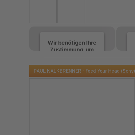
Wir benötigen Ihre
Zustimmung, um
den Spotify-
Service zu laden!
PAUL KALKBRENNER - Feed Your Head (Sony
Wir verwenden Spotify,
um Inhalte einzubetten.
Dieser Service kann
Daten zu Ihren
Aktivitäten sammeln.
Bitte lesen Sie die Details
durch und stimmen Sie
der Nutzung des Service
zu, um diese Inhalte
anzuzeigen.