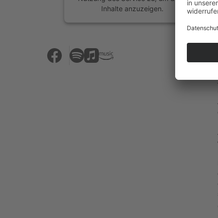
Inhalte anzuzeigen.
Mehr Informationen
Akzeptieren
powered by
Usercentrics Consent
Management Platform
&
eRecht24