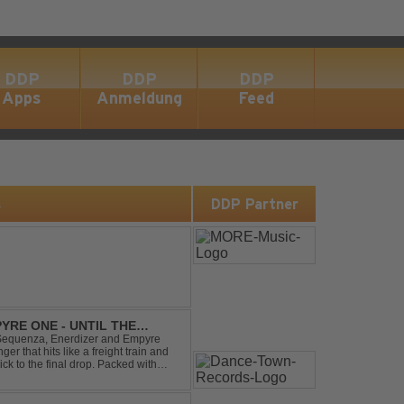
DDP
DDP
DDP
Apps
Anmeldung
Feed
s
DDP Partner
YRE ONE - UNTIL THE
 Sequenza, Enerdizer and Empyre
 that hits like a freight train and
ck to the final drop. Packed with
unstoppable festival...