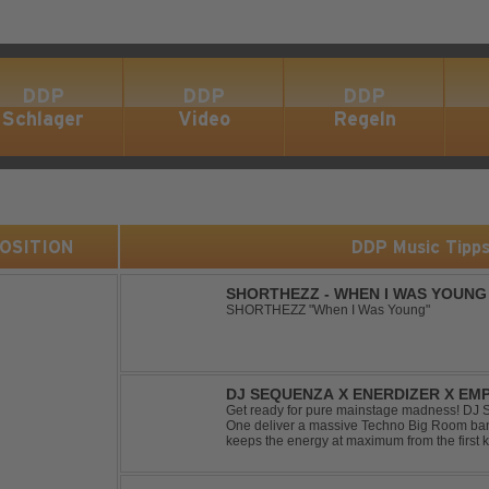
DDP
DDP
DDP
Schlager
Video
Regeln
 POSITION
DDP Music Tipp
SHORTHEZZ - WHEN I WAS YOUNG
SHORTHEZZ "When I Was Young"
DJ SEQUENZA X ENERDIZER X EMP
MORNING LIGHT
Get ready for pure mainstage madness! DJ
One deliver a massive Techno Big Room banger
keeps the energy at maximum from the first ki
explosive synths, pounding basslines and an 