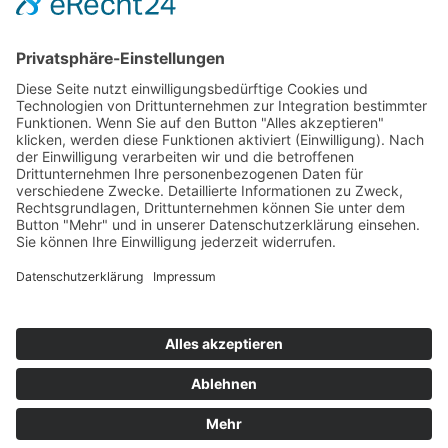
Hot 50
Top Neueinsteiger
Highscores
Jahrescharts
Top 100
Hot 50
Top Neueinsteiger
Highscores
Jahrescharts
DJ-Promo buchen