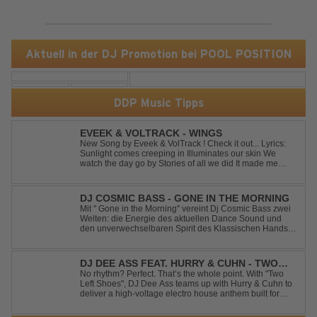
Aktuell in der DJ Promotion bei POOL POSITION
DDP Music Tipps
EVEEK & VOLTRACK - WINGS
New Song by Eveek & VolTrack ! Check it out... Lyrics:
Sunlight comes creeping in Illuminates our skin We
watch the day go by Stories of all we did It made me
think of you It made me think of you Under a trillion stars
We danced on top of cars ...
DJ COSMIC BASS - GONE IN THE MORNING
Mit '' Gone in the Morning'' vereint Dj Cosmic Bass zwei
Welten: die Energie des aktuellen Dance Sound und
den unverwechselbaren Spirit des Klassischen Hands
Up. Ein Soundtrack für eine unvergessliche Nacht!
DJ DEE ASS FEAT. HURRY & CUHN - TWO
LEFT SHOES
No rhythm? Perfect. That’s the whole point. With "Two
Left Shoes", DJ Dee Ass teams up with Hurry & Cuhn to
deliver a high-voltage electro house anthem built for
chaotic dancefloors and unforgettable nights. Loud,
unapologetic, and irresistibly catchy, this track turns